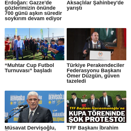
Erdoğan: Gazze'de
Aksaçlılar Şahinbey'de
gözlerimizin önünde
yarıştı
700 günü aşkın süredir
soykırım devam ediyor
“Muhtar Cup Futbol
Türkiye Perakendeciler
Turnuvası” başladı
Federasyonu Başkanı
Ömer Düzgün, güven
tazeledi
Müsavat Dervişoğlu,
TFF Başkanı İbrahim