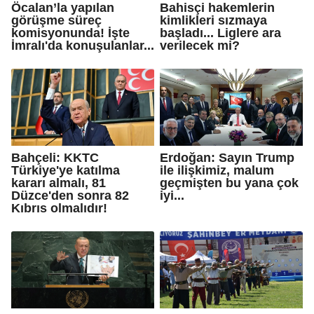
Öcalan’la yapılan
Bahisçi hakemlerin
görüşme süreç
kimlikleri sızmaya
komisyonunda! İşte
başladı... Liglere ara
İmralı'da konuşulanlar...
verilecek mi?
Bahçeli: KKTC
Erdoğan: Sayın Trump
Türkiye'ye katılma
ile ilişkimiz, malum
kararı almalı, 81
geçmişten bu yana çok
Düzce'den sonra 82
iyi...
Kıbrıs olmalıdır!