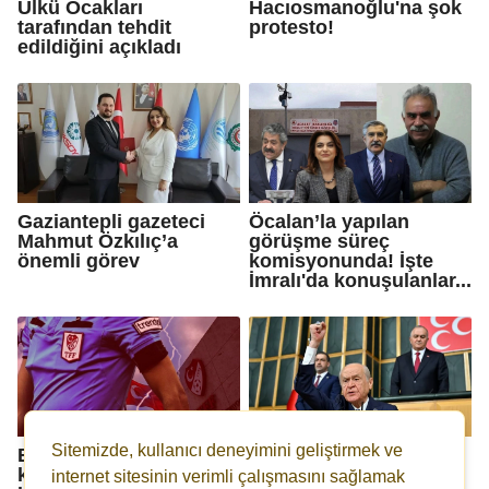
Ülkü Ocakları
Hacıosmanoğlu'na şok
tarafından tehdit
protesto!
edildiğini açıkladı
Gaziantepli gazeteci
Öcalan’la yapılan
Mahmut Özkılıç’a
görüşme süreç
önemli görev
komisyonunda! İşte
İmralı'da konuşulanlar...
Sitemizde, kullanıcı deneyimini geliştirmek ve
Bahisçi hakemlerin
Bahçeli: KKTC
kimlikleri sızmaya
Türkiye'ye katılma
internet sitesinin verimli çalışmasını sağlamak