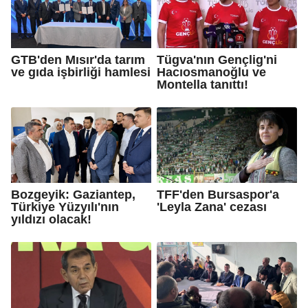
GTB'den Mısır'da tarım
Tügva'nın Gençlig'ni
ve gıda işbirliği hamlesi
Hacıosmanoğlu ve
Montella tanıttı!
Bozgeyik: Gaziantep,
TFF'den Bursaspor'a
Türkiye Yüzyılı'nın
'Leyla Zana' cezası
yıldızı olacak!