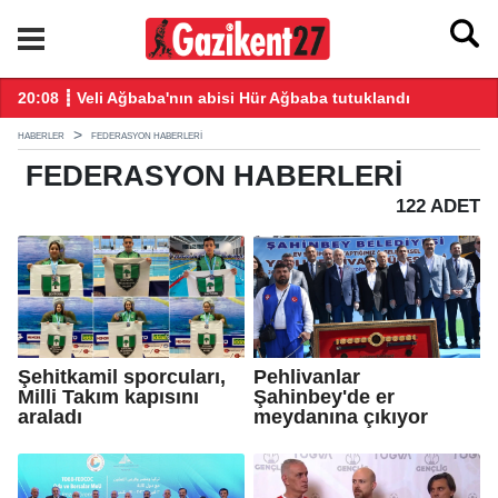
ğış yaptı
20:08 ┋ Veli Ağbaba'nın abisi Hür Ağbaba tutuklandı
18
HABERLER
FEDERASYON HABERLERI
FEDERASYON
HABERLERI
122 ADET
Şehitkamil sporcuları,
Pehlivanlar
Milli Takım kapısını
Şahinbey'de er
araladı
meydanına çıkıyor