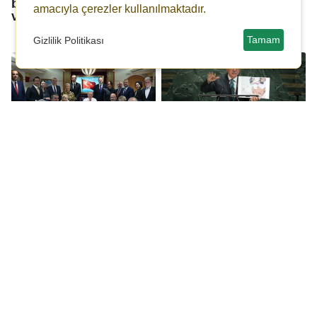
başladı... Liglere ara
kararı almalı, 81
amacıyla çerezler kullanılmaktadır.
verilecek mi?
Düzce'den sonra 82
Kıbrıs olmalıdır!
Tamam
Gizlilik Politikası
Erdoğan: Sayın Trump
Erdoğan: Gazze'de
ile ilişkimiz, malum
gözlerimizin önünde
geçmişten bu yana çok
700 günü aşkın süredir
iyi...
soykırım devam ediyor
Aksaçlılar Şahinbey'de
“Muhtar Cup Futbol
yarıştı
Turnuvası” başladı