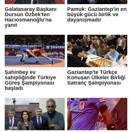
Galatasaray Başkanı
Pamuk: Gaziantep'in en
Dursun Özbek'ten
büyük gücü birlik ve
Hacıosmanoğlu'na
dayanışmadır
yanıt
Şahinbey ev
Gaziantep'te Türkçe
sahipliğinde Türkiye
Konuşan Ülkeler Birliği
Güreş Şampiyonası
Satranç Şampiyonası
başladı