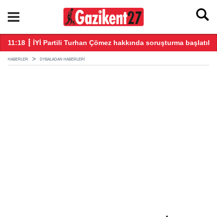
11:18 ┋ İYİ Partili Turhan Çömez hakkında soruşturma başlatıldı
10
HABERLER
DYBALADAN HABERLERI