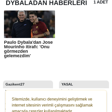
DYBALADAN
HABERLERI
1 ADET
Paulo Dybala'dan Jose
Mourinho itirafı: 'Onu
görmezden
gelemezdim'
Gazikent27
YASAL
YAZARLAR
İLETIŞIM
SON DAKİKA
KÜNYE
Sitemizde, kullanıcı deneyimini geliştirmek ve
GALERİLER
YAYIN İLKELERI
internet sitesinin verimli çalışmasını sağlamak
WEBTV
KURALLAR
amacıyla çerezler kullanılmaktadır.