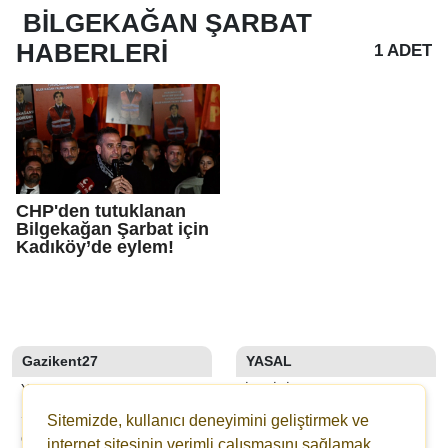
BILGEKAĞAN ŞARBAT
HABERLERI
1 ADET
CHP'den tutuklanan
Bilgekağan Şarbat için
Kadıköy’de eylem!
Gazikent27
YASAL
YAZARLAR
İLETIŞIM
SON DAKİKA
KÜNYE
Sitemizde, kullanıcı deneyimini geliştirmek ve
GALERİLER
YAYIN İLKELERI
internet sitesinin verimli çalışmasını sağlamak