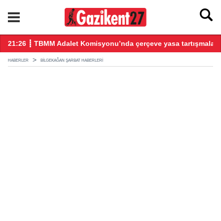
21:26 ┋ TBMM Adalet Komisyonu’nda çerçeve yasa tartışmalarl
20
HABERLER
BILGEKAĞAN ŞARBAT HABERLERI