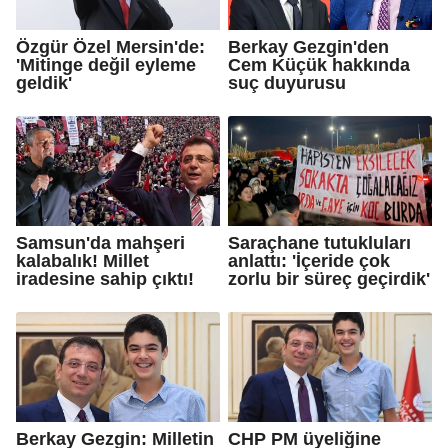
Özgür Özel Mersin'de:
Berkay Gezgin'den
'Mitinge değil eyleme
Cem Küçük hakkında
geldik'
suç duyurusu
Samsun'da mahşeri
Saraçhane tutukluları
kalabalık! Millet
anlattı: 'İçeride çok
iradesine sahip çıktı!
zorlu bir süreç geçirdik'
Berkay Gezgin: Milletin
CHP PM üyeliğine