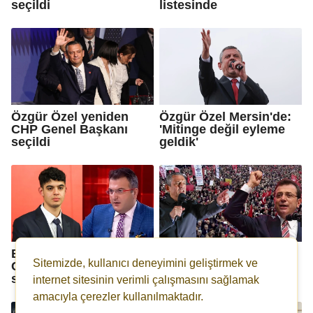
seçildi
listesinde
Özgür Özel yeniden
Özgür Özel Mersin'de:
CHP Genel Başkanı
'Mitinge değil eyleme
seçildi
geldik'
Berkay Gezgin'den
Samsun'da mahşeri
Sitemizde, kullanıcı deneyimini geliştirmek ve
Cem Küçük hakkında
kalabalık! Millet
suç duyurusu
iradesine sahip çıktı!
internet sitesinin verimli çalışmasını sağlamak
amacıyla çerezler kullanılmaktadır.