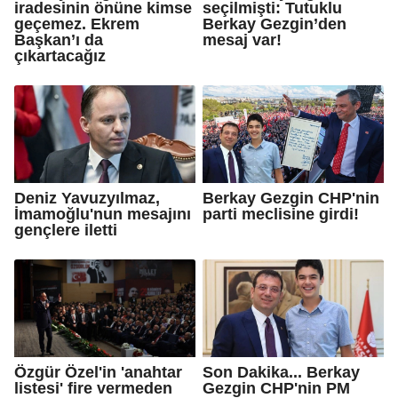
iradesinin önüne kimse
seçilmişti: Tutuklu
geçemez. Ekrem
Berkay Gezgin’den
Başkan’ı da
mesaj var!
çıkartacağız
Deniz Yavuzyılmaz,
Berkay Gezgin CHP'nin
İmamoğlu'nun mesajını
parti meclisine girdi!
gençlere iletti
Özgür Özel'in 'anahtar
Son Dakika... Berkay
listesi' fire vermeden
Gezgin CHP'nin PM