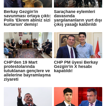
Berkay Gezgin'in
Saraçhane eylemleri
savunması ortaya çıktı:
davasında
Polis 'Ekrem abiniz sizi
yargılananların yurt dışı
kurtarsın' demiş!
çıkış yasağı kaldırıldı
CHP'den 19 Mart
CHP PM üyesi Berkay
protestolarında
Gezgin’in X hesabı
tutuklanan gençlere ve
kapatıldı!
ailelerine bayramlaşma
ziyareti