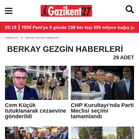
larla başladı
20:18 ┋ YENİ Parti'ye 9 günde 138 bin kişi 300 milyon bağış yap
20
HABERLER
BERKAY GEZGIN HABERLERI
BERKAY GEZGIN
HABERLERI
29 ADET
Cem Küçük
CHP Kurultayı’nda Parti
tutuklanarak cezaevine
Meclisi seçimi
gönderildi
tamamlandı