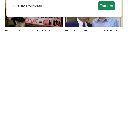
Tamam
Gizlilik Politikası
Saraçhane tutukluları
Berkay Gezgin: Milletin
anlattı: 'İçeride çok
iradesinin önüne kimse
zorlu bir süreç geçirdik'
geçemez. Ekrem
Başkan’ı da
çıkartacağız
Deniz Yavuzyılmaz,
CHP PM üyeliğine
İmamoğlu'nun mesajını
seçilmişti: Tutuklu
gençlere iletti
Berkay Gezgin’den
mesaj var!