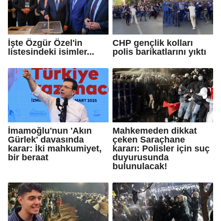
İşte Özgür Özel'in
CHP gençlik kolları
listesindeki isimler...
polis barikatlarını yıktı
İmamoğlu'nun 'Akın
Mahkemeden dikkat
Gürlek' davasında
çeken Saraçhane
karar: İki mahkumiyet,
kararı: Polisler için suç
bir beraat
duyurusunda
bulunulacak!