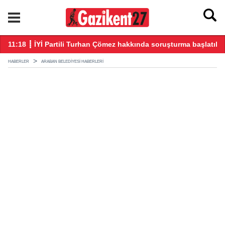
1:18 ┋ İYİ Partili Turhan Çömez hakkında soruşturma başlatıldı
10:12 
HABERLER
ARABAN BELEDIYESI HABERLERI