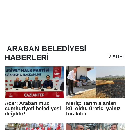
ARABAN BELEDIYESI
HABERLERI
7 ADET
Açar: Araban muz
Meriç: Tarım alanları
cumhuriyeti belediyesi
kül oldu, üretici yalnız
değildir!
bırakıldı