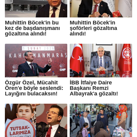
Muhittin Böcek'in bu
Muhittin Böcek'in
kez de başdanışmanı
şoförleri gözaltına
gözaltına alındı!
alındı!
Özgür Özel, Mücahit
İBB İtfaiye Daire
Ören'e böyle seslendi:
Başkanı Remzi
Layığını bulacaksın!
Albayrak'a gözaltı!