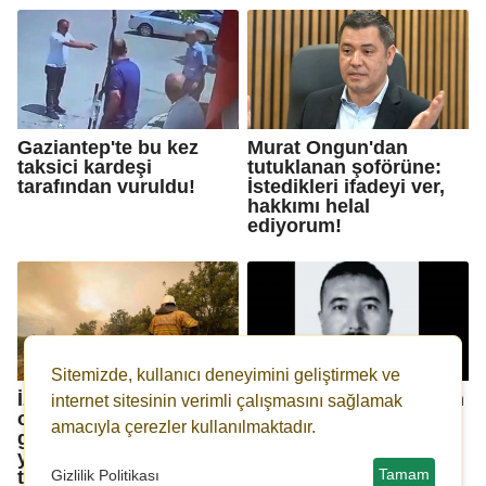
Gaziantep'te bu kez
Murat Ongun'dan
taksici kardeşi
tutuklanan şoförüne:
tarafından vuruldu!
İstedikleri ifadeyi ver,
hakkımı helal
ediyorum!
Sitemizde, kullanıcı deneyimini geliştirmek ve
İzmir Ödemiş'teki
Bakan Memişoğlu'ndan
internet sitesinin verimli çalışmasını sağlamak
orman yangını 3'üncü
şehit orman işçisi
amacıyla çerezler kullanılmaktadır.
gününde: Can kaybı
açıklaması
yaşandı, mahalleler
tahliye edildi
Tamam
Gizlilik Politikası