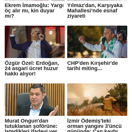
Ekrem İmamoğlu: Yargı
Yılmaz'dan, Karşıyaka
öç alır mı, kin duyar
Mahallesi’nde esnaf
mı?
ziyareti
Özgür Özel: Erdoğan,
CHP'den Kırşehir'de
24 asgari ücret huzur
tarihi miting...
hakkı alıyor!
Murat Ongun'dan
İzmir Ödemiş'teki
tutuklanan şoförüne:
orman yangını 3'üncü
İstedikleri ifadeyi ver,
gününde: Can kaybı