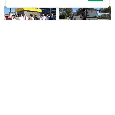
Yılmaz, taksi
Fethiye’de otobüste
duraklarını ziyaret etti
yaşayan şoför ölü
bulundu
Genç oyuncuya trafikte
İBB Teftiş Kurulu: Akın
darp: ‘Öldürene kadar
Gürlek'e 621 Gün araç
döveceklerdi’
tahsisi