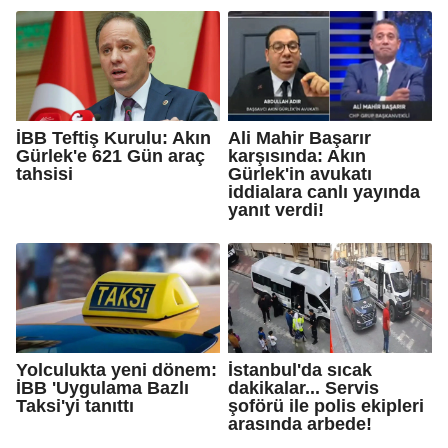
İBB Teftiş Kurulu: Akın
Ali Mahir Başarır
Gürlek'e 621 Gün araç
karşısında: Akın
tahsisi
Gürlek'in avukatı
iddialara canlı yayında
yanıt verdi!
Yolculukta yeni dönem:
İstanbul'da sıcak
İBB 'Uygulama Bazlı
dakikalar... Servis
Taksi'yi tanıttı
şoförü ile polis ekipleri
arasında arbede!