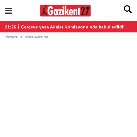
ndı
21:26 ┋ Çerçeve yasa Adalet Komisyonu’nda kabul edildi!
20
HABERLER
ŞOFÖR HABERLERI