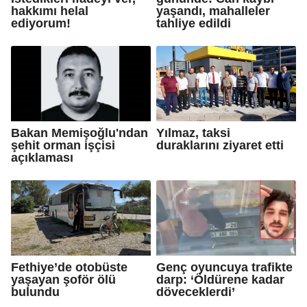
hakkımı helal
yaşandı, mahalleler
ediyorum!
tahliye edildi
Bakan Memişoğlu'ndan
Yılmaz, taksi
şehit orman işçisi
duraklarını ziyaret etti
açıklaması
Fethiye’de otobüste
Genç oyuncuya trafikte
yaşayan şoför ölü
darp: ‘Öldürene kadar
bulundu
döveceklerdi’