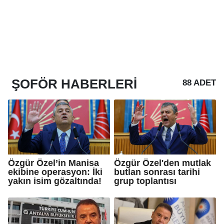
ŞOFÖR
HABERLERI
88 ADET
Özgür Özel’in Manisa
Özgür Özel'den mutlak
ekibine operasyon: İki
butlan sonrası tarihi
yakın isim gözaltında!
grup toplantısı