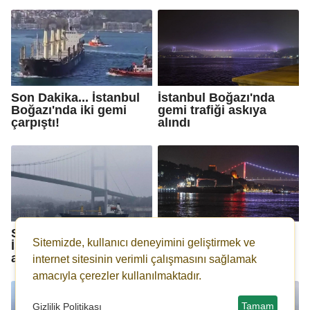
Son Dakika... İstanbul
İstanbul Boğazı'nda
Boğazı'nda iki gemi
gemi trafiği askıya
çarpıştı!
alındı
Son Dakika...
İstanbul Boğazı gemi
Sitemizde, kullanıcı deneyimini geliştirmek ve
İstanbul'da gemi trafiği
trafiğine açıldı
askıya alındı!
internet sitesinin verimli çalışmasını sağlamak
amacıyla çerezler kullanılmaktadır.
Tamam
Gizlilik Politikası