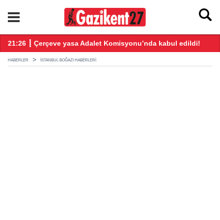
ndı
21:26 ┋ Çerçeve yasa Adalet Komisyonu’nda kabul edildi!
20
HABERLER
İSTANBUL BOĞAZI HABERLERI