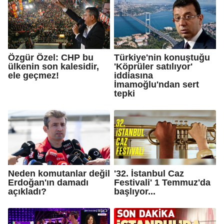
Özgür Özel: CHP bu
Türkiye'nin konuştuğu
ülkenin son kalesidir,
'Köprüler satılıyor'
ele geçmez!
iddiasına
İmamoğlu'ndan sert
tepki
Neden komutanlar değil
'32. İstanbul Caz
Erdoğan'ın damadı
Festivali' 1 Temmuz'da
açıkladı?
başlıyor...