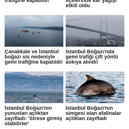
trafiğine kapatıldı!
ilçelerinde kar yağışı
etkili oldu
Çanakkale ve İstanbul
İstanbul Boğazı'nda
boğazı sis nedeniyle
gemi trafiği çift yönlü
gemi trafiğine kapatıldı!
askıya alındı!
İstanbul Boğazı'nın
İstanbul Boğazı'nın
yunusları açlıktan
simgesi olan afalinalar
zayıfladı: 'Strese girmiş
açlıktan zayıfladı
olabilirler'