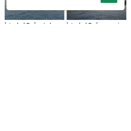
İstanbul Boğazı'nda
İstanbul Boğazı gemi
gemi trafiği durduruldu!
trafiğine kapatıldı!
İstanbul'un bazı
Çanakkale ve İstanbul
ilçelerinde kar yağışı
boğazı sis nedeniyle
etkili oldu
gemi trafiğine kapatıldı!