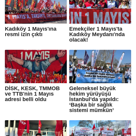
Kadıköy 1 Mayıs'ına
Emekçiler 1 Mayıs'ta
resmi izin çıktı
Kadıköy Meydanı'nda
olacak!
DİSK, KESK, TMMOB
Geleneksel büyük
ve TTB'nin 1 Mayıs
hekim yürüyüşü
adresi belli oldu
İstanbul’da yapıldı:
‘Başka bir sağlık
sistemi mümkün’