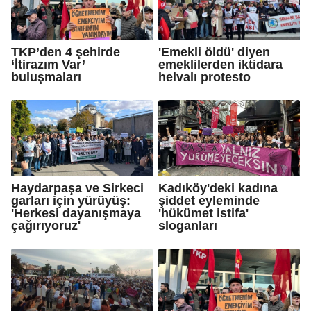
TKP’den 4 şehirde
'Emekli öldü' diyen
‘İtirazım Var’
emeklilerden iktidara
buluşmaları
helvalı protesto
Haydarpaşa ve Sirkeci
Kadıköy'deki kadına
garları için yürüyüş:
şiddet eyleminde
'Herkesi dayanışmaya
'hükümet istifa'
çağırıyoruz'
sloganları