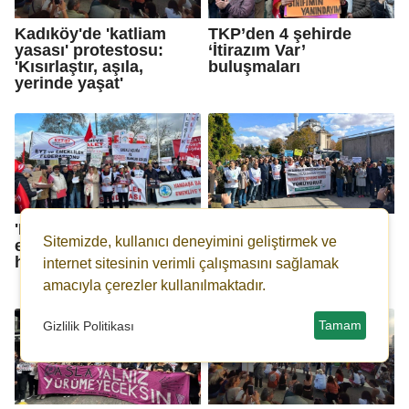
Kadıköy'de 'katliam
TKP’den 4 şehirde
yasası' protestosu:
‘İtirazım Var’
'Kısırlaştır, aşıla,
buluşmaları
yerinde yaşat'
'Emekli öldü' diyen
Haydarpaşa ve Sirkeci
Sitemizde, kullanıcı deneyimini geliştirmek ve
emeklilerden iktidara
garları için yürüyüş:
helvalı protesto
'Herkesi dayanışmaya
internet sitesinin verimli çalışmasını sağlamak
çağırıyoruz'
amacıyla çerezler kullanılmaktadır.
Tamam
Gizlilik Politikası