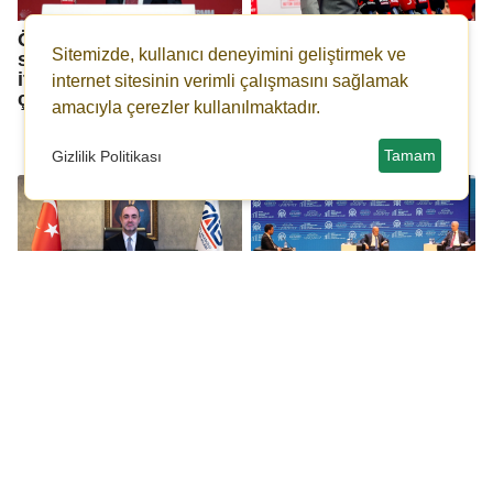
Özgür Özel: Mutlak
Mahmut Arıkan:
Sitemizde, kullanıcı deneyimini geliştirmek ve
sultanla mutlak butlan
‘Bakara makara’
ittifak kurmaya
diyerek inancımızla
internet sitesinin verimli çalışmasını sağlamak
çalışıyor
alay edildiğinde
amacıyla çerezler kullanılmaktadır.
hassasiyetiniz
neredeydi?
Tamam
Gizlilik Politikası
GAİB, Haziran ayı
Gaziantep'te Kent
ihracat verilerini
Ekonomileri Zirvesi
açıkladı
başladı