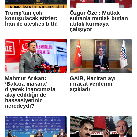
Trump'tan çok
Özgür Özel: Mutlak
konuşulacak sözler:
sultanla mutlak butlan
İran ile ateşkes bitti!
ittifak kurmaya
çalışıyor
Mahmut Arıkan:
GAİB, Haziran ayı
‘Bakara makara’
ihracat verilerini
diyerek inancımızla
açıkladı
alay edildiğinde
hassasiyetiniz
neredeydi?