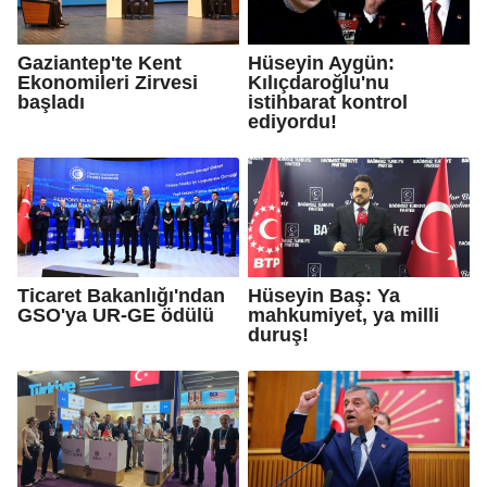
Gaziantep'te Kent
Hüseyin Aygün:
Ekonomileri Zirvesi
Kılıçdaroğlu'nu
başladı
istihbarat kontrol
ediyordu!
Ticaret Bakanlığı'ndan
Hüseyin Baş: Ya
GSO'ya UR-GE ödülü
mahkumiyet, ya milli
duruş!