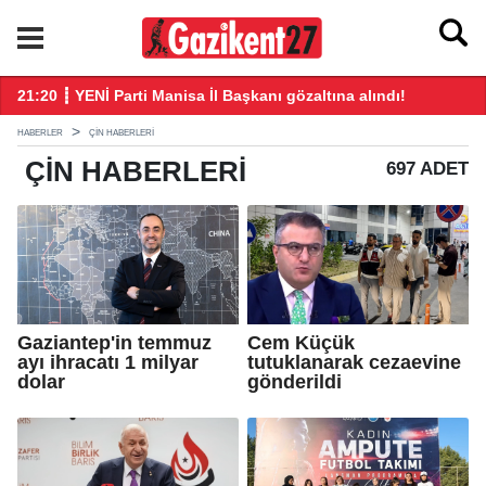
21:20 ┋ YENİ Parti Manisa İl Başkanı gözaltına alındı!
21
HABERLER
ÇIN HABERLERI
ÇIN
HABERLERI
697 ADET
Gaziantep'in temmuz
Cem Küçük
ayı ihracatı 1 milyar
tutuklanarak cezaevine
dolar
gönderildi