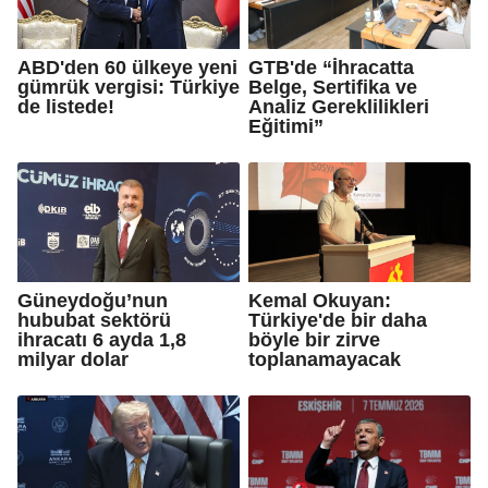
ABD'den 60 ülkeye yeni
GTB'de “İhracatta
gümrük vergisi: Türkiye
Belge, Sertifika ve
de listede!
Analiz Gereklilikleri
Eğitimi”
Güneydoğu’nun
Kemal Okuyan:
hububat sektörü
Türkiye'de bir daha
ihracatı 6 ayda 1,8
böyle bir zirve
milyar dolar
toplanamayacak