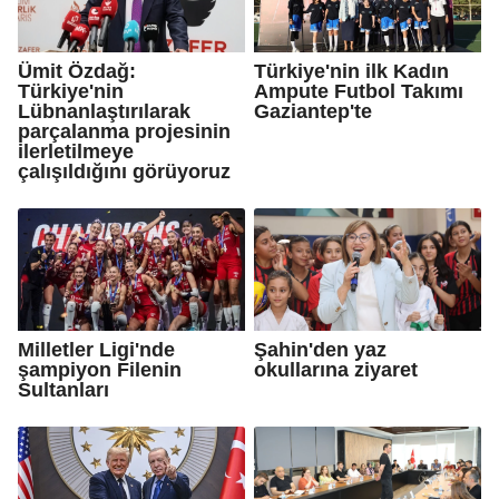
Ümit Özdağ:
Türkiye'nin ilk Kadın
Türkiye'nin
Ampute Futbol Takımı
Lübnanlaştırılarak
Gaziantep'te
parçalanma projesinin
ilerletilmeye
çalışıldığını görüyoruz
Milletler Ligi'nde
Şahin'den yaz
şampiyon Filenin
okullarına ziyaret
Sultanları