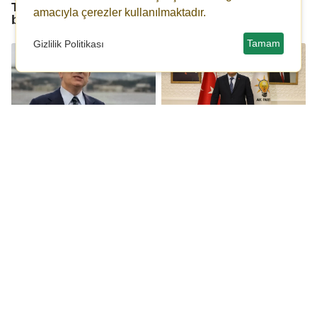
Türkiye’de kimse
amacıyla çerezler kullanılmaktadır.
bilmiyor
Tamam
Gizlilik Politikası
İmamoğlu: Kendimi
Ak Parti Gaziantep'te
savunabilmem için
zirvede! İşte anket
üstüme attıkları suç
sonuçları...
başına 3 dakika
veriyorlar
CHP’li Melih Meriç:
Kemal Okuyan: Bir
Devletin görevi
kırılma dönemindeyiz,