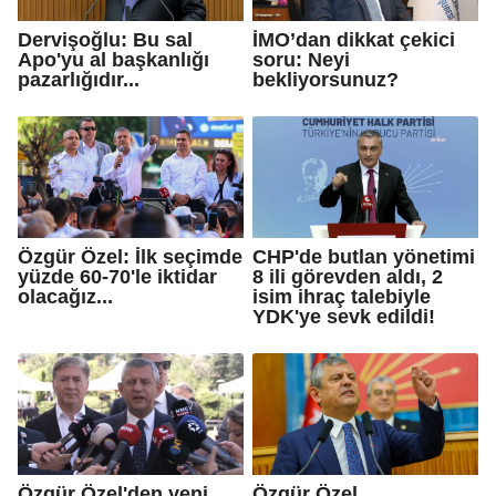
Dervişoğlu: Bu sal
İMO’dan dikkat çekici
Apo'yu al başkanlığı
soru: Neyi
pazarlığıdır...
bekliyorsunuz?
Özgür Özel: İlk seçimde
CHP'de butlan yönetimi
yüzde 60-70'le iktidar
8 ili görevden aldı, 2
olacağız...
isim ihraç talebiyle
YDK'ye sevk edildi!
Özgür Özel'den yeni
Özgür Özel,