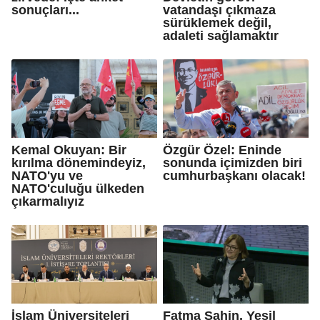
sonuçları...
vatandaşı çıkmaza
sürüklemek değil,
adaleti sağlamaktır
Kemal Okuyan: Bir
Özgür Özel: Eninde
kırılma dönemindeyiz,
sonunda içimizden biri
NATO'yu ve
cumhurbaşkanı olacak!
NATO'culuğu ülkeden
çıkarmalıyız
İslam Üniversiteleri
Fatma Şahin, Yeşil