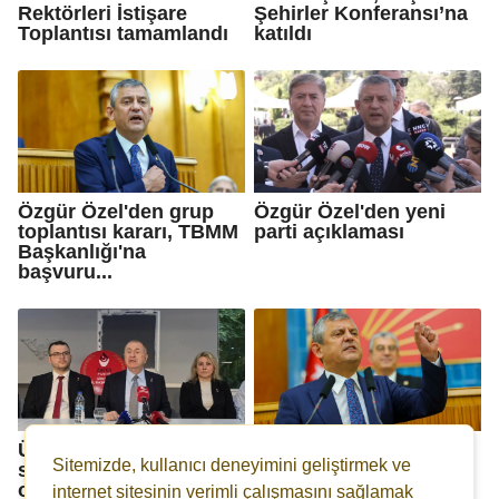
Rektörleri İstişare
Şehirler Konferansı’na
Toplantısı tamamlandı
katıldı
Özgür Özel'den grup
Özgür Özel'den yeni
toplantısı kararı, TBMM
parti açıklaması
Başkanlığı'na
başvuru...
Ümit Özdağ: Erken
Özgür Özel,
Sitemizde, kullanıcı deneyimini geliştirmek ve
seçimin ne zaman
Kılıçdaroğlu'na resti
olacağını Erdoğan dahil
çekti
internet sitesinin verimli çalışmasını sağlamak