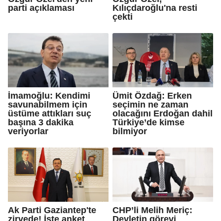
parti açıklaması
Kılıçdaroğlu'na resti
çekti
İmamoğlu: Kendimi
Ümit Özdağ: Erken
savunabilmem için
seçimin ne zaman
üstüme attıkları suç
olacağını Erdoğan dahil
başına 3 dakika
Türkiye’de kimse
veriyorlar
bilmiyor
Ak Parti Gaziantep'te
CHP’li Melih Meriç:
zirvede! İşte anket
Devletin görevi