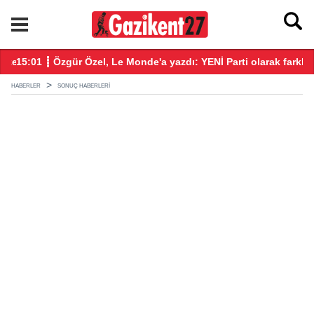
ekke Savunma Anlaşması' imzalandı
15:01 ┋ Özgür Özel, Le Monde'a yazdı: YENİ Parti olarak farklı b
14
HABERLER
SONUÇ HABERLERI