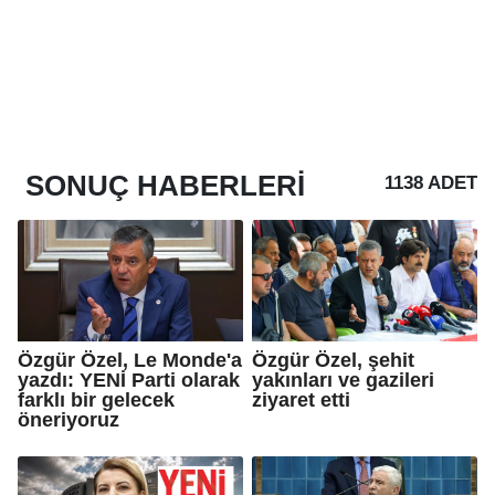
SONUÇ
HABERLERI
1138 ADET
Özgür Özel, Le Monde'a
Özgür Özel, şehit
yazdı: YENİ Parti olarak
yakınları ve gazileri
farklı bir gelecek
ziyaret etti
öneriyoruz