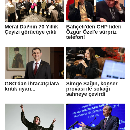
Meral Dai’nin 70 Yıllık
Bahçeli'den CHP lideri
Çeyizi görücüye çıktı
Özgür Özel'e sürpriz
telefon!
GSO'dan ihracatçılara
Simge Sağın, konser
kritik uyarı...
provası ile sokağı
sahneye çevirdi