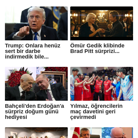
Trump: Onlara henüz
Ömür Gedik klibinde
sert bir darbe
Brad Pitt sürprizi...
indirmedik bile...
Bahçeli'den Erdoğan'a
Yılmaz, öğrencilerin
sürpriz doğum günü
maç davetini geri
hediyesi
çevirmedi