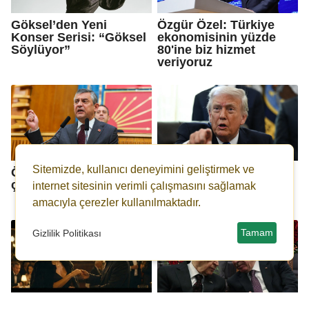
Göksel’den Yeni
Özgür Özel: Türkiye
Konser Serisi: “Göksel
ekonomisinin yüzde
Söylüyor”
80'ine biz hizmet
veriyoruz
Sitemizde, kullanıcı deneyimini geliştirmek ve
Özgür Özel: Yine balta
Trump: Onlara henüz
çektiler arkadaş...
sert bir darbe
internet sitesinin verimli çalışmasını sağlamak
indirmedik bile...
amacıyla çerezler kullanılmaktadır.
Tamam
Gizlilik Politikası
Ömür Gedik klibinde
Bahçeli'den Erdoğan'a