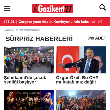
ndı
21:26 ┋ Çerçeve yasa Adalet Komisyonu’nda kabul edildi!
20
HABERLER
SÜRPRIZ HABERLERI
SÜRPRIZ
HABERLERI
349 ADET
Şehitkamil'de çocuk
Özgür Özel: Bu CHP
şenliği başlıyor
muhatabımız değil!