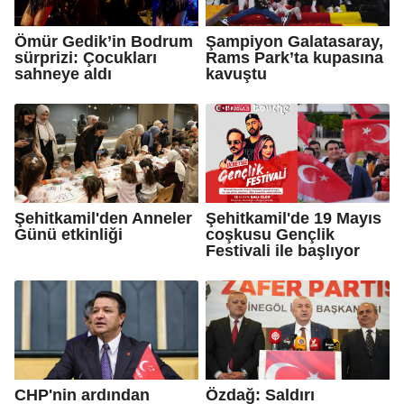
Ömür Gedik’in Bodrum
Şampiyon Galatasaray,
sürprizi: Çocukları
Rams Park’ta kupasına
sahneye aldı
kavuştu
Şehitkamil'den Anneler
Şehitkamil'de 19 Mayıs
Günü etkinliği
coşkusu Gençlik
Festivali ile başlıyor
CHP'nin ardından
Özdağ: Saldırı