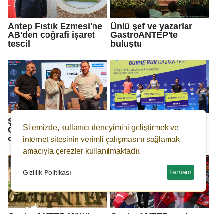
Antep Fıstık Ezmesi'ne
Ünlü şef ve yazarlar
AB'den coğrafi işaret
GastroANTEP'te
tescil
buluştu
Şef Ömür Akkor
HKÜ'den 'Gurme Run'a
Sitemizde, kullanıcı deneyimini geliştirmek ve
GastroANTEP’e konuk
tam destek
oldu
internet sitesinin verimli çalışmasını sağlamak
amacıyla çerezler kullanılmaktadır.
Tamam
Gizlilik Politikası
GastroANTEP Kültür
GastroANTEP coşkusu