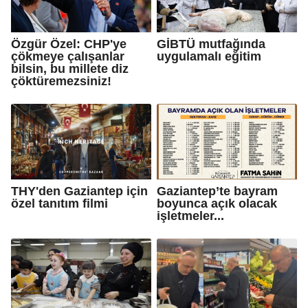
Özgür Özel: CHP'ye
GİBTÜ mutfağında
çökmeye çalışanlar
uygulamalı eğitim
bilsin, bu millete diz
çöktüremezsiniz!
THY'den Gaziantep için
Gaziantep’te bayram
özel tanıtım filmi
boyunca açık olacak
işletmeler...