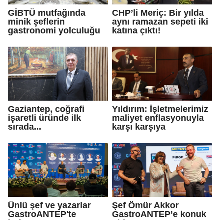
GİBTÜ mutfağında
CHP’li Meriç: Bir yılda
minik şeflerin
aynı ramazan sepeti iki
gastronomi yolculuğu
katına çıktı!
Gaziantep, coğrafi
Yıldırım: İşletmelerimiz
işaretli üründe ilk
maliyet enflasyonuyla
sırada...
karşı karşıya
Ünlü şef ve yazarlar
Şef Ömür Akkor
GastroANTEP'te
GastroANTEP’e konuk