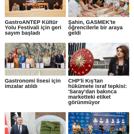
GastroANTEP Kültür
Şahin, GASMEK'te
Yolu Festivali için geri
öğrencilerle bir araya
sayım başladı
geldi
Gastronomi lisesi için
CHP'li Kış'tan
imzalar atıldı
hükümete israf tepkisi:
'Saray’dan bakınca
marketteki etiket
görünmüyor