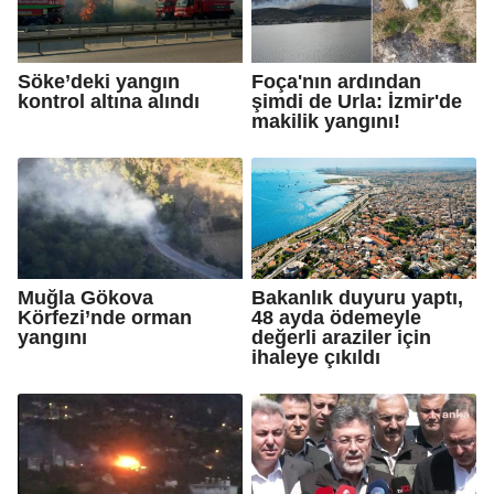
Söke’deki yangın
Foça'nın ardından
kontrol altına alındı
şimdi de Urla: İzmir'de
makilik yangını!
Muğla Gökova
Bakanlık duyuru yaptı,
Körfezi’nde orman
48 ayda ödemeyle
yangını
değerli araziler için
ihaleye çıkıldı