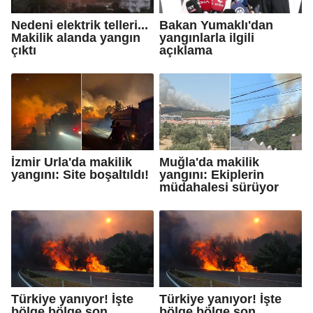
Nedeni elektrik telleri...
Bakan Yumaklı'dan
Makilik alanda yangın
yangınlarla ilgili
çıktı
açıklama
İzmir Urla'da makilik
Muğla'da makilik
yangını: Site boşaltıldı!
yangını: Ekiplerin
müdahalesi sürüyor
Türkiye yanıyor! İşte
Türkiye yanıyor! İşte
bölge bölge son
bölge bölge son