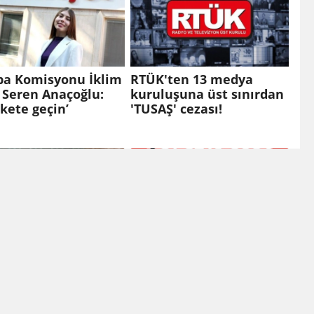
pa Komisyonu İklim
RTÜK'ten 13 medya
i Seren Anaçoğlu:
kuruluşuna üst sınırdan
kete geçin’
'TUSAŞ' cezası!
 Başkanı Ebubekir
İstanbul’da Hayal
'den itiraf: 'Ceza
Gücünün Sihri:
ğimiz diziler daha
Canlandıranlar Festivali
zleniyor'
Başlıyor