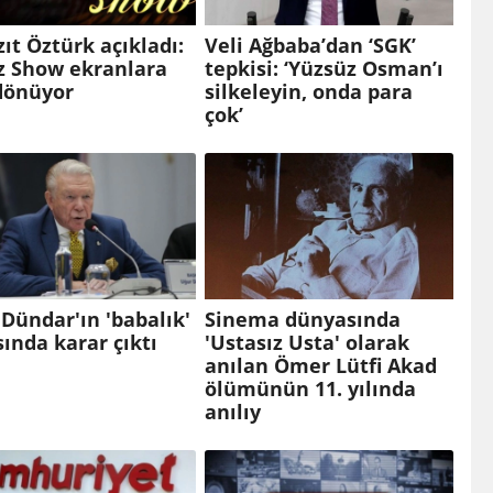
ıt Öztürk açıkladı:
Veli Ağbaba’dan ‘SGK’
z Show ekranlara
tepkisi: ‘Yüzsüz Osman’ı
dönüyor
silkeleyin, onda para
çok’
Dündar'ın 'babalık'
Sinema dünyasında
ında karar çıktı
'Ustasız Usta' olarak
anılan Ömer Lütfi Akad
ölümünün 11. yılında
anılıy