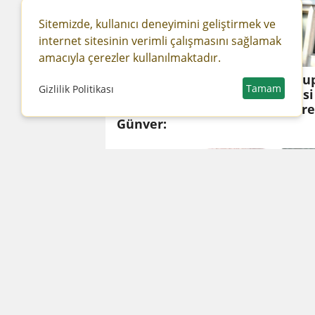
Sitemizde, kullanıcı deneyimini geliştirmek ve
internet sitesinin verimli çalışmasını sağlamak
amacıyla çerezler kullanılmaktadır.
Kültür Üniversitesi
Avru
Tamam
Gizlilik Politikası
Mütevelli Heyet Başkanı
Elçis
Dr. Bahar Akıngüç
‘Hare
Günver:
Denizli'de nükleer
RTÜK
teknikler kullanılarak
Şahin
geliştirilen leblebilik 3
verdi
nohut çeşidi tanıtıldı
çok i