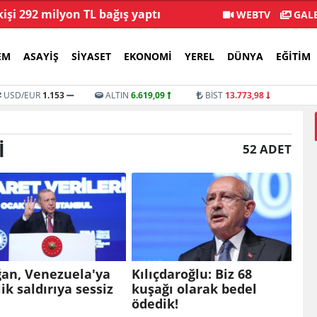
kişi 292 milyon TL bağış yaptı
Veli Ağba
WEBTV
GALE
EM
ASAYIŞ
SIYASET
EKONOMI
YEREL
DÜNYA
EĞITIM
USD/EUR
1.153
ALTIN
6.619,09
BİST
13.773,98
I
52 ADET
ğan, Venezuela'ya
Kılıçdaroğlu: Biz 68
ik saldırıya sessiz
kuşağı olarak bedel
ödedik!