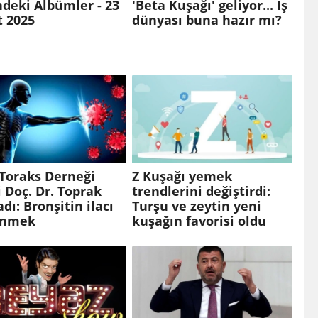
ndeki Albümler - 23
'Beta Kuşağı' geliyor... İş
t 2025
dünyası buna hazır mı?
Toraks Derneği
Z Kuşağı yemek
 Doç. Dr. Toprak
trendlerini değiştirdi:
adı: Bronşitin ilacı
Turşu ve zeytin yeni
enmek
kuşağın favorisi oldu