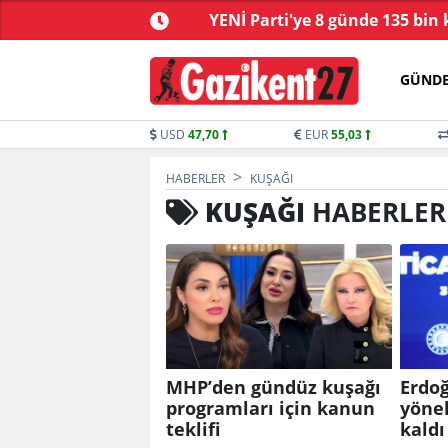
çüncü dalga operasyon
YENİ Parti'ye 8 günde 135 bin 
GÜND
USD
47,70
EUR
55,03
HABERLER
KUŞAĞI
KUŞAĞI
HABERLER
MHP’den gündüz kuşağı
Erdo
programları için kanun
yönel
teklifi
kaldı