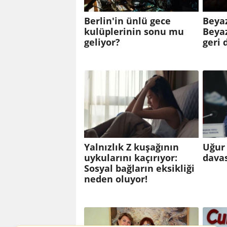
Berlin'in ünlü gece
Beyaz
kulüplerinin sonu mu
Beya
geliyor?
geri 
Yalnızlık Z kuşağının
Uğur 
uykularını kaçırıyor:
davas
Sosyal bağların eksikliği
neden oluyor!