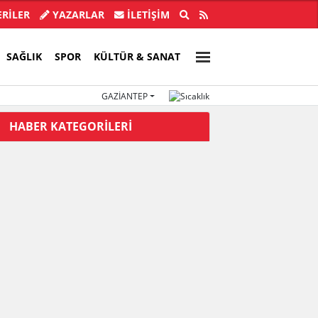
ba'nın abisi Hür Ağbaba tutuklandı
Özgür Ö
RİLER
YAZARLAR
İLETIŞIM
SAĞLIK
SPOR
KÜLTÜR & SANAT
GAZIANTEP
HABER KATEGORİLERİ