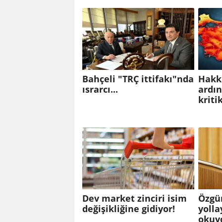
Bahçeli "TRÇ ittifakı"nda
Hakk
ısrarcı...
ardı
kriti
Dev market zinciri isim
Özgür
değişikliğine gidiyor!
yoll
okuy