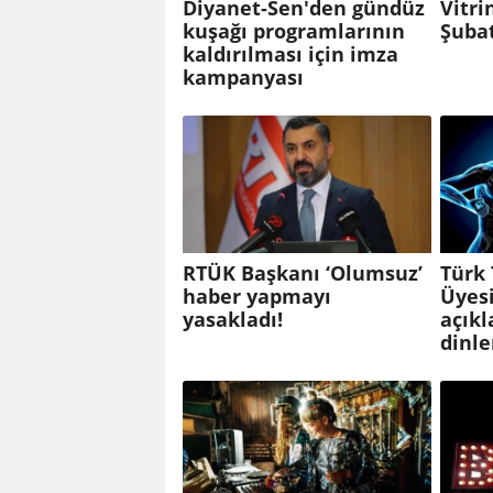
Diyanet-Sen'den gündüz
Vitri
kuşağı programlarının
Şuba
kaldırılması için imza
kampanyası
RTÜK Başkanı ‘Olumsuz’
Türk 
haber yapmayı
Üyesi
yasakladı!
açıkl
dinl