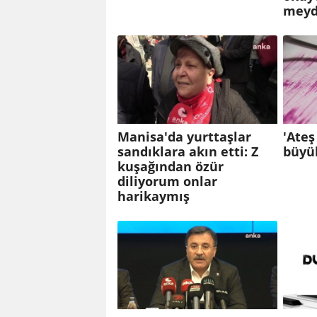
meyd
Manisa'da yurttaşlar
'Ateş
sandıklara akın etti: Z
büyü
kuşağından özür
diliyorum onlar
harikaymış