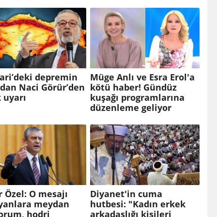
ari’deki depremin
Müge Anlı ve Esra Erol'a
ndan Naci Görür’den
kötü haber! Gündüz
k uyarı
kuşağı programlarına
düzenleme geliyor
 Özel: O mesajı
Diyanet'in cuma
ayanlara meydan
hutbesi: "Kadın erkek
orum, hodri
arkadaşlığı kişileri