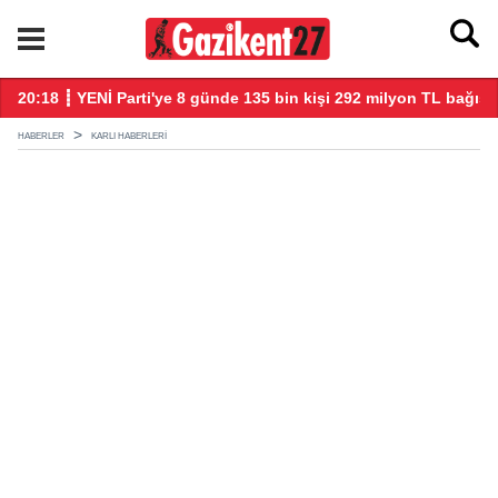
ğış yaptı
20:08 ┋ Veli Ağbaba'nın abisi Hür Ağbaba tutuklandı
18
HABERLER
KARLI HABERLERI