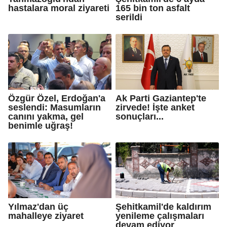
hastalara moral ziyareti
165 bin ton asfalt
serildi
Özgür Özel, Erdoğan'a
Ak Parti Gaziantep'te
seslendi: Masumların
zirvede! İşte anket
canını yakma, gel
sonuçları...
benimle uğraş!
Yılmaz'dan üç
Şehitkamil'de kaldırım
mahalleye ziyaret
yenileme çalışmaları
devam ediyor