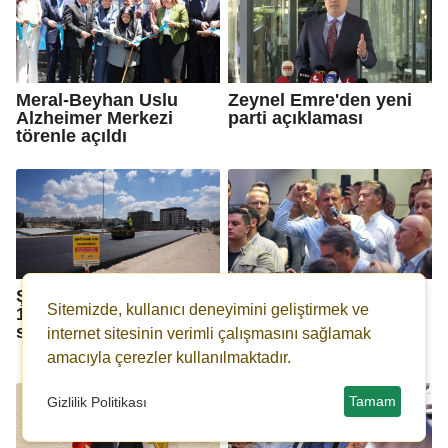
Meral-Beyhan Uslu
Zeynel Emre'den yeni
Alzheimer Merkezi
parti açıklaması
törenle açıldı
Şehitkamil'de 6 ayda
Özgür Özel, Erdoğan'a
Sitemizde, kullanıcı deneyimini geliştirmek ve
165 bin ton asfalt
seslendi: Masumların
serildi
canını yakma, gel
internet sitesinin verimli çalışmasını sağlamak
benimle uğraş!
amacıyla çerezler kullanılmaktadır.
Tamam
Gizlilik Politikası