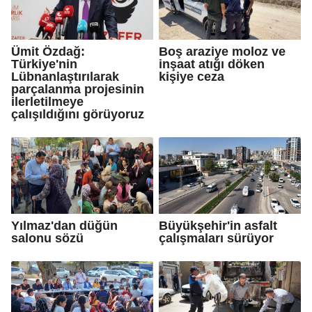
Ümit Özdağ:
Boş araziye moloz ve
Türkiye'nin
inşaat atığı döken
Lübnanlaştırılarak
kişiye ceza
parçalanma projesinin
ilerletilmeye
çalışıldığını görüyoruz
Yılmaz'dan düğün
Büyükşehir'in asfalt
salonu sözü
çalışmaları sürüyor