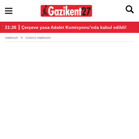
ndı
21:26 ┋ Çerçeve yasa Adalet Komisyonu’nda kabul edildi!
20
HABERLER
GÜNDÜZ HABERLERI