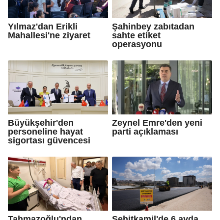
Yılmaz'dan Erikli
Şahinbey zabıtadan
Mahallesi'ne ziyaret
sahte etiket
operasyonu
Büyükşehir'den
Zeynel Emre'den yeni
personeline hayat
parti açıklaması
sigortası güvencesi
Tahmazoğlu'ndan
Şehitkamil'de 6 ayda