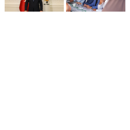
Ak Parti Gaziantep'te
Yılmaz'dan üç
zirvede! İşte anket
mahalleye ziyaret
sonuçları...
Şehitkamil'de kaldırım
İhracatın devleri
yenileme çalışmaları
listesinde 17 küresel
devam ediyor
halı markası!