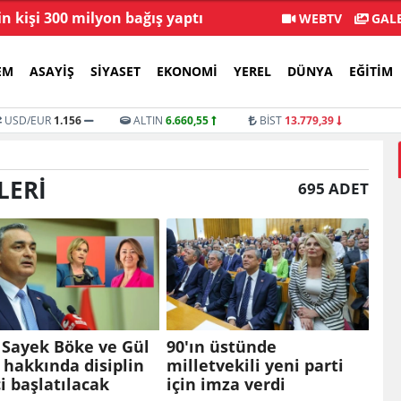
in kişi 300 milyon bağış yaptı
Menderes Beledi
WEBTV
GALE
EM
ASAYIŞ
SIYASET
EKONOMI
YEREL
DÜNYA
EĞITIM
USD/EUR
1.156
ALTIN
6.660,55
BİST
13.779,39
LERI
695 ADET
 Sayek Böke ve Gül
90'ın üstünde
i hakkında disiplin
milletvekili yeni parti
i başlatılacak
için imza verdi