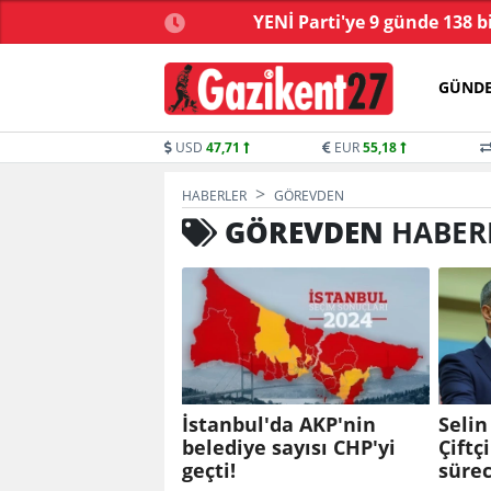
ve yasa tartışmalarla
YENİ Parti'ye 9 günde 138 b
başladı
GÜND
USD
47,71
EUR
55,18
HABERLER
GÖREVDEN
GÖREVDEN
HABER
İstanbul'da AKP'nin
Selin
belediye sayısı CHP'yi
Çiftç
geçti!
sürec