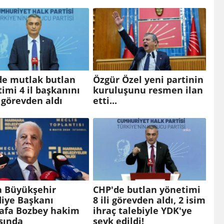
de mutlak butlan
Özgür Özel yeni partinin
imi 4 il başkanını
kuruluşunu resmen ilan
 görevden aldı
etti...
a Büyükşehir
CHP'de butlan yönetimi
diye Başkanı
8 ili görevden aldı, 2 isim
afa Bozbey hakim
ihraç talebiyle YDK'ye
sında
sevk edildi!