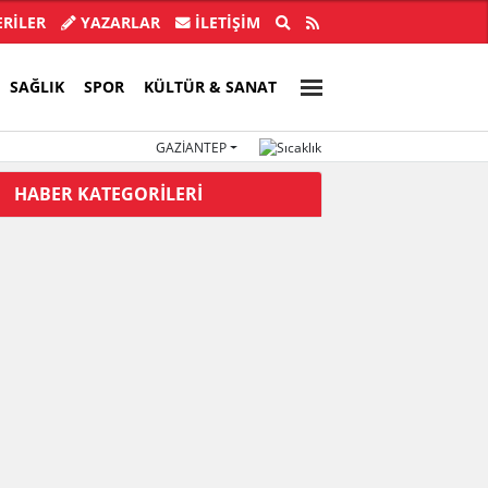
ye Başkanı İlkay Çiçek tutuklandı!
Türkiye, Suu
RİLER
YAZARLAR
İLETIŞIM
SAĞLIK
SPOR
KÜLTÜR & SANAT
GAZIANTEP
HABER KATEGORİLERİ