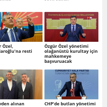
 Özel,
Özgür Özel yönetimi
daroğlu'na resti
olağanüstü kurultay için
mahkemeye
başvuruacak
vden alınan
CHP'de butlan yönetimi