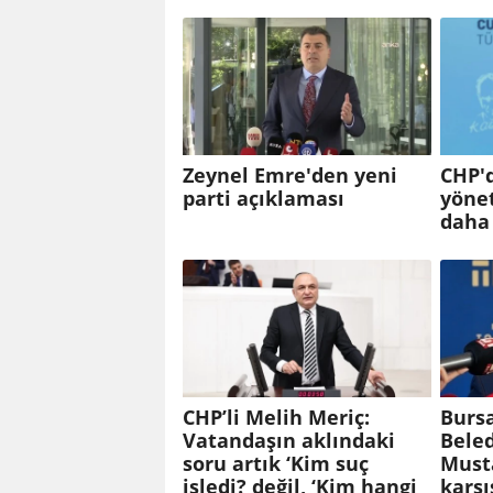
Zeynel Emre'den yeni
CHP'
parti açıklaması
yönet
daha
CHP’li Melih Meriç:
Burs
Vatandaşın aklındaki
Bele
soru artık ‘Kim suç
Must
işledi? değil, ‘Kim hangi
karşı