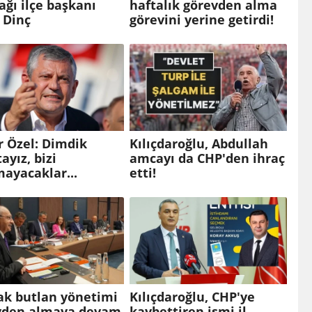
ğı ilçe başkanı
haftalık görevden alma
 Dinç
görevini yerine getirdi!
r Özel: Dimdik
Kılıçdaroğlu, Abdullah
ayız, bizi
amcayı da CHP'den ihraç
ayacaklar...
etti!
ak butlan yönetimi
Kılıçdaroğlu, CHP'ye
vden almaya devam
kaybettiren ismi il