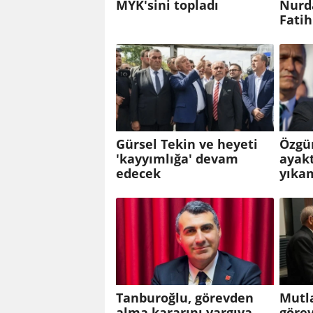
MYK'sini topladı
Nurda
Fatih
Gürsel Tekin ve heyeti
Özgü
'kayyımlığa' devam
ayakt
edecek
yıkam
Tanburoğlu, görevden
Mutl
alma kararını yargıya
göre