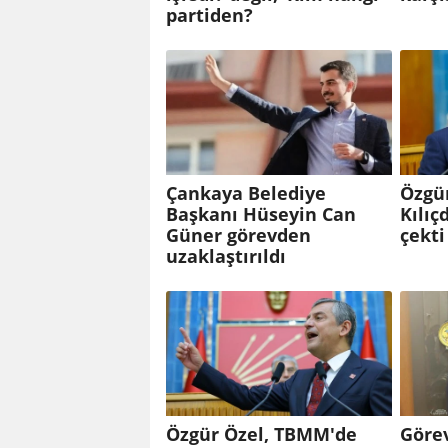
partiden?
Çankaya Belediye
Özgür
Başkanı Hüseyin Can
Kılıç
Güner görevden
çekti
uzaklaştırıldı
Özgür Özel, TBMM'de
Göre