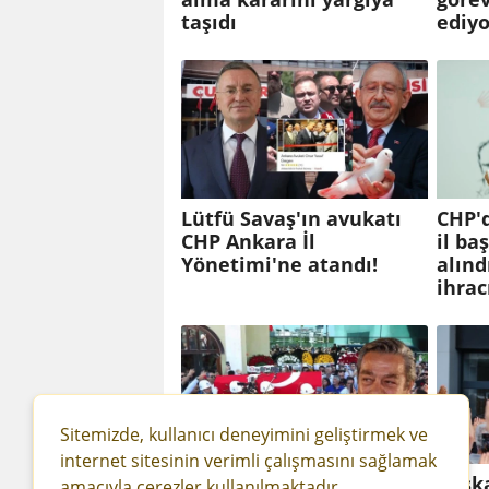
taşıdı
ediyor
Lütfü Savaş'ın avukatı
CHP'd
CHP Ankara İl
il ba
Yönetimi'ne atandı!
alınd
ihrac
Sitemizde, kullanıcı deneyimini geliştirmek ve
internet sitesinin verimli çalışmasını sağlamak
Yeşilçam'ın 'Kadir Abi'si
Başk
amacıyla çerezler kullanılmaktadır.