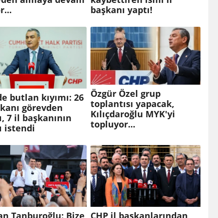
...
başkanı yaptı!
Özgür Özel grup
e butlan kıyımı: 26
toplantısı yapacak,
şkanı görevden
Kılıçdaroğlu MYK'yi
ı, 7 il başkanının
topluyor...
ı istendi
an Tanburoğlu: Bize
CHP il başkanlarından