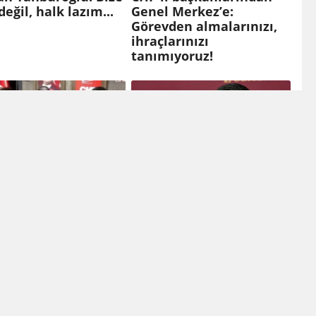
değil, halk lazım...
Genel Merkez’e:
Görevden almalarınızı,
ihraçlarınızı
tanımıyoruz!
mak için
Ümit Dikbayır, CHP'den
lerden biri
istifa etti
ızlıktan hüküm
ş!