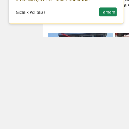
son yolculuğuna
bina 
uğurlandı...
Tamam
Gizlilik Politikası
CHP Malatya il binasına
Arın
'Hain Kemal' pankartı
gelen
asıldı!
hırs
giymi