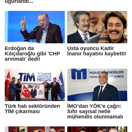
uğurlandı...
Erdoğan da
Usta oyuncu Kadir
Kılıçdaroğlu gibi 'CHP
İnanır hayatını kaybetti!
arınmalı' dedi!
Türk halı sektöründen
İMO’dan YÖK’e çağrı:
TİM çıkarması
Sıfır sayısal netle
mühendis olunmamalı