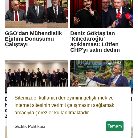
GSO'dan Mühendislik
Deniz Göktaş'tan
Eğitimi Dönüşümü
'Kılıçdaroğlu'
Çalıştayı
açıklaması: Lütfen
CHP'yi salın dedim
Sitemizde, kullanıcı deneyimini geliştirmek ve
DEİK/Türkiye-Irak İş
Özgür Özel: Yeni bir yol
Konseyi’nden Irak’a üst
açacağız...
internet sitesinin verimli çalışmasını sağlamak
düzey iş dünyası
amacıyla çerezler kullanılmaktadır.
ziyareti
Tamam
Gizlilik Politikası