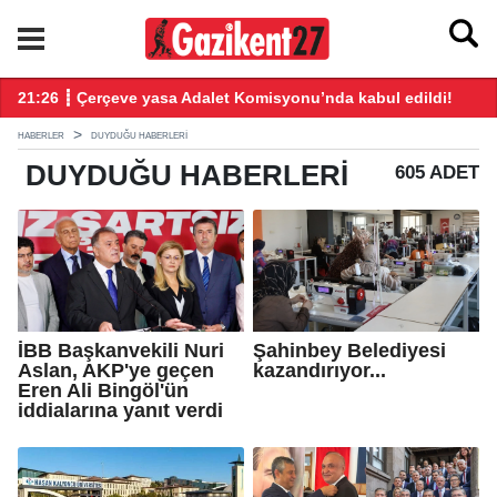
ndı
21:26 ┋ Çerçeve yasa Adalet Komisyonu’nda kabul edildi!
20
HABERLER
DUYDUĞU HABERLERI
DUYDUĞU
HABERLERI
605 ADET
İBB Başkanvekili Nuri
Şahinbey Belediyesi
Aslan, AKP'ye geçen
kazandırıyor...
Eren Ali Bingöl'ün
iddialarına yanıt verdi