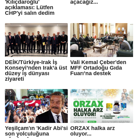
'Kılıçdaroğlu'
açacağız...
açıklaması: Lütfen
CHP'yi salın dedim
DEİK/Türkiye-Irak İş
Vali Kemal Çeber'den
Konseyi’nden Irak’a üst
MFF Ortadoğu Gıda
düzey iş dünyası
Fuarı’na destek
ziyareti
Yeşilçam'ın 'Kadir Abi'si
ORZAX halka arz
son yolculuğuna
oluyor...