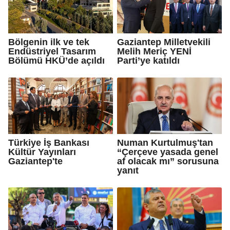
Bölgenin ilk ve tek
Gaziantep Milletvekili
Endüstriyel Tasarım
Melih Meriç YENİ
Bölümü HKÜ’de açıldı
Parti’ye katıldı
Türkiye İş Bankası
Numan Kurtulmuş'tan
Kültür Yayınları
“Çerçeve yasada genel
Gaziantep'te
af olacak mı” sorusuna
yanıt