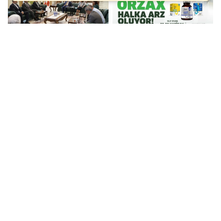
Vali Kemal Çeber'den
ORZAX halka arz
MFF Ortadoğu Gıda
oluyor...
Fuarı’na destek
Yeşilçam'ın 'Kadir Abi'si
Erdoğan da
son yolculuğuna
Kılıçdaroğlu gibi 'CHP
uğurlandı...
arınmalı' dedi!