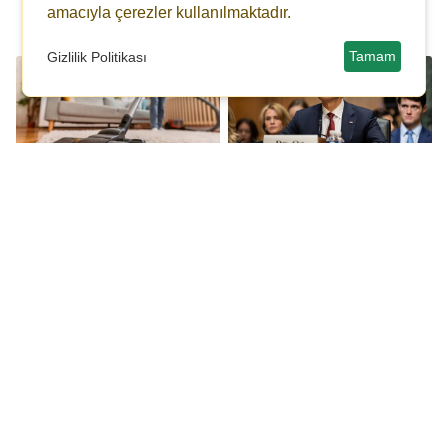
onaylandı'
amacıyla çerezler kullanılmaktadır.
dolandırıcılığı
Tamam
Gizlilik Politikası
Kopyalanmış internet
Trump'ın adayı Mehmet
sitesinde elektrikli
Öz Senato'da onay
süpürge dolandırıcılığı!
oturumuna katıldı
Dijital Ödemelerde
Kapalıçarşı'daki 'kara
Küresel ve Yerel
para' trafiğinden yeni
Eğilimler: 2025’e Bakış
ayrıntılar: Ünlü ailenin
adı da geçiyor