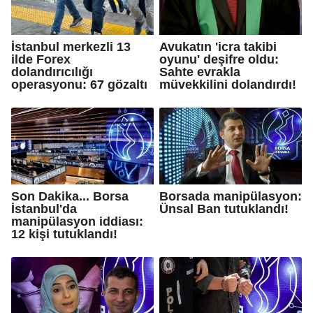
İstanbul merkezli 13
Avukatın 'icra takibi
ilde Forex
oyunu' deşifre oldu:
dolandırıcılığı
Sahte evrakla
operasyonu: 67 gözaltı
müvekkilini dolandırdı!
Son Dakika... Borsa
Borsada manipülasyon:
İstanbul'da
Ünsal Ban tutuklandı!
manipülasyon iddiası:
12 kişi tutuklandı!