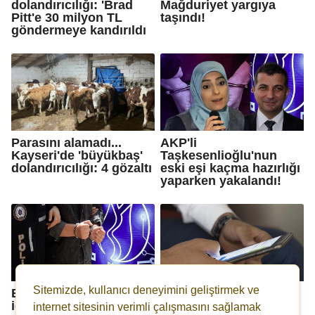
dolandırıcılığı: 'Brad
Mağduriyet yargıya
Pitt'e 30 milyon TL
taşındı!
göndermeye kandırıldı
Parasını alamadı...
AKP'li
Kayseri'de 'büyükbaş'
Taşkesenlioğlu'nun
dolandırıcılığı: 4 gözaltı
eski eşi kaçma hazırlığı
yaparken yakalandı!
Sitemizde, kullanıcı deneyimini geliştirmek ve
Borsa İstanbul'da 7 kişi
Yeni yöntemleri ifşa
için gözaltı kararı
oldu: 'Markanız
internet sitesinin verimli çalışmasını sağlamak