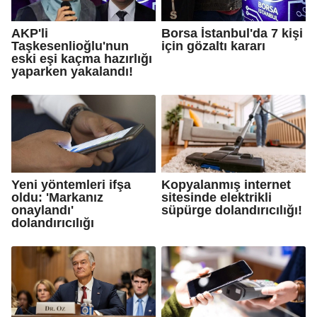
AKP'li
Borsa İstanbul'da 7 kişi
Taşkesenlioğlu'nun
için gözaltı kararı
eski eşi kaçma hazırlığı
yaparken yakalandı!
Yeni yöntemleri ifşa
Kopyalanmış internet
oldu: 'Markanız
sitesinde elektrikli
onaylandı'
süpürge dolandırıcılığı!
dolandırıcılığı