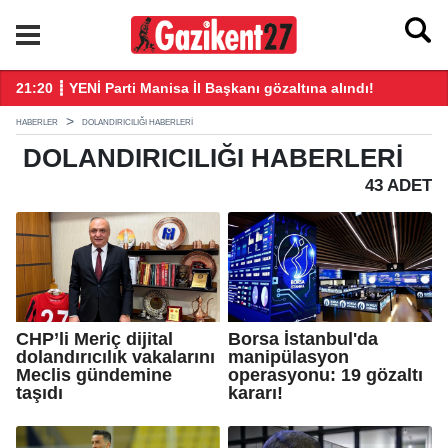
21:20 ┋ YENİ Parti Manisa İl Başkanı gözaltına alındı!
21
HABERLER
DOLANDIRICILIĞI HABERLERI
DOLANDIRICILIĞI
HABERLERI
43 ADET
CHP’li Meriç dijital
Borsa İstanbul'da
dolandırıcılık vakalarını
manipülasyon
Meclis gündemine
operasyonu: 19 gözaltı
taşıdı
kararı!