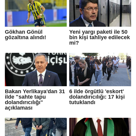
Gökhan Gönül
Yeni yargı paketi ile 50
gözaltına alındı!
bin kişi tahliye edilecek
mi?
Bakan Yerlikaya'dan 31
6 ilde örgütlü 'eskort'
ilde "sahte tapu
dolandırıcılığı: 17 kişi
dolandırıcılığı"
tutuklandı
açıklaması