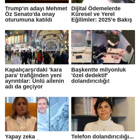
Trump'ın adayı Mehmet
Dijital Ödemelerde
Öz Senato'da onay
Küresel ve Yerel
oturumuna katıldı
Eğilimler: 2025’e Bakış
Kapalıçarşı'daki 'kara
Başkentte milyonluk
para' trafiğinden yeni
'özel dedektif'
ayrıntılar: Ünlü ailenin
dolandırıcılığı!
adı da geçiyor
Yapay zeka
Telefon dolandırıcılığı...