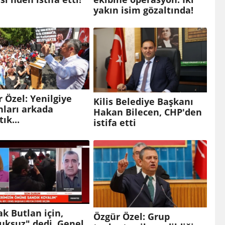
yakın isim gözaltında!
 Özel: Yenilgiye
Kilis Belediye Başkanı
nları arkada
Hakan Bilecen, CHP'den
ık...
istifa etti
k Butlan için,
Özgür Özel: Grup
uksuz" dedi, Genel