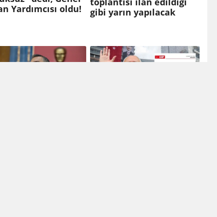
toplantısı ilan edildiği
n Yardımcısı oldu!
gibi yarın yapılacak
 Özel: Salı günü
Kılıçdaroğlu PM
 katılımlı bir grup
toplantısını erteledi,
ntısı yapacağız
tepki yağdı!