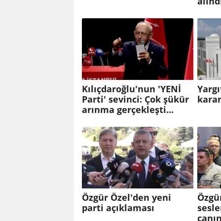
alınd
Kılıçdaroğlu'nun 'YENİ
Yargı
Parti' sevinci: Çok şükür
karar
arınma gerçekleşti...
Özgür Özel'den yeni
Özgür
parti açıklaması
sesl
canın