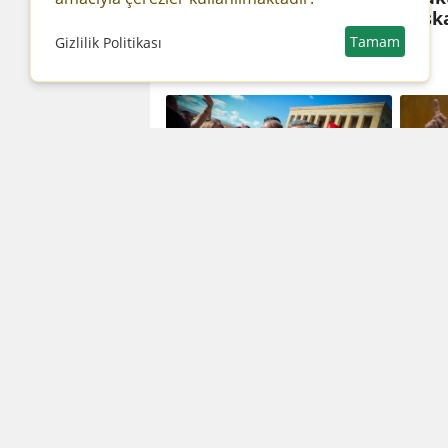
Şarkılarımı kullanmayın,
Başka
aksi halde yasal yollara
Tamam
Gizlilik Politikası
başvuracağım
Özgür Özel'den Kemal
Özgür
Kılıçdaroğlu'nun
geniş
sözlerine yanıt
topla