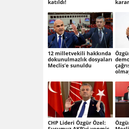
katıldı!
karar
12 milletvekili hakkında
Özgü
dokunulmazlık dosyaları
demo
Meclis’e sunuldu
çağrı
olma
CHP Lideri Özgür Özel:
Özgür
Suçumuz AKP'yi yenmiş
Mecli