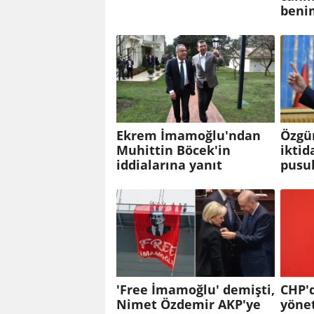
beni
Ekrem İmamoğlu'ndan
Özgü
Muhittin Böcek'in
iktid
iddialarına yanıt
pusul
'Free İmamoğlu' demişti,
CHP'
Nimet Özdemir AKP'ye
yöne