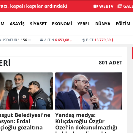
acı, kapalı kapılar ardındaki
Selahattin Demirtaş, 
WEBTV
GALE
mutabakatlar değil
EM
ASAYIŞ
SIYASET
EKONOMI
YEREL
DÜNYA
EĞITIM
USD/EUR
1.156
ALTIN
6.653,68
BİST
13.779,39
ERI
801 ADET
sgut Belediyesi'ne
Yandaş medya:
syon: Erdal
Kılıçdaroğlu Özgür
çioğlu gözaltına
Özel'in dokunulmazlığı