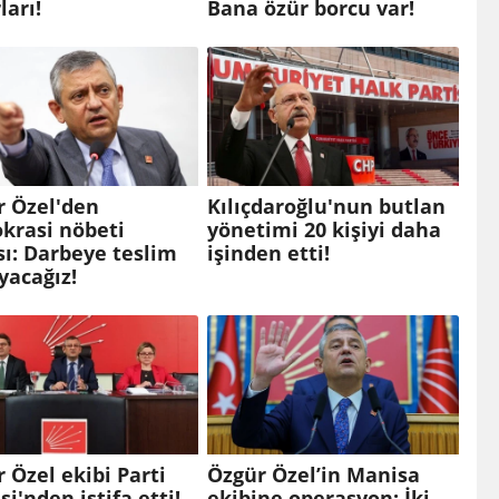
ları!
Bana özür borcu var!
r Özel'den
Kılıçdaroğlu'nun butlan
krasi nöbeti
yönetimi 20 kişiyi daha
sı: Darbeye teslim
işinden etti!
yacağız!
 Özel ekibi Parti
Özgür Özel’in Manisa
si'nden istifa etti!
ekibine operasyon: İki