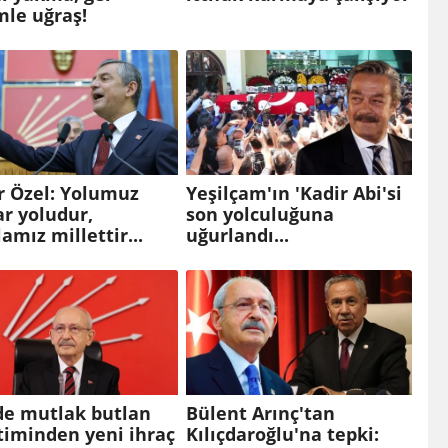
mle uğraş!
r Özel: Yolumuz
Yeşilçam'ın 'Kadir Abi'si
ar yoludur,
son yolculuğuna
amız millettir...
uğurlandı...
de mutlak butlan
Bülent Arınç'tan
timinden yeni ihraç
Kılıçdaroğlu'na tepki: