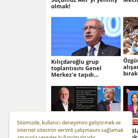
olmak!
Özgür
Kılıçdaroğlu grup
alışa
toplantısını Genel
bırakt
Merkez'e taşıdı...
Sitemizde, kullanıcı deneyimini geliştirmek ve
internet sitesinin verimli çalışmasını sağlamak
Onur Akın'dan
Mutla
Kılıçdaroğlu'na:
"Huk
amacıyla çerezler kullanılmaktadır.