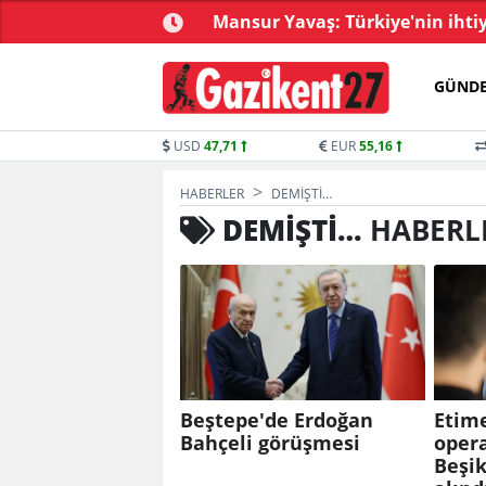
ürece tereddütsüz katkı
Mansur Yavaş: Türkiye'nin ihtiy
vereceğiz!
GÜND
USD
47,71
EUR
55,16
HABERLER
DEMIŞTI…
DEMIŞTI…
HABERL
Beştepe'de Erdoğan
Etime
Bahçeli görüşmesi
opera
Beşik