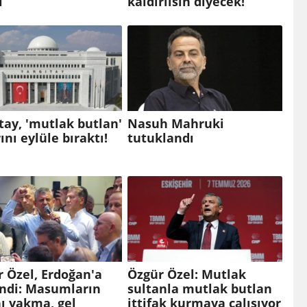
ı
kaldırılsın diyecek!
tay, 'mutlak butlan'
Nasuh Mahruki
ını eylüle bıraktı!
tutuklandı
 Özel, Erdoğan'a
Özgür Özel: Mutlak
endi: Masumların
sultanla mutlak butlan
ı yakma, gel
ittifak kurmaya çalışıyor