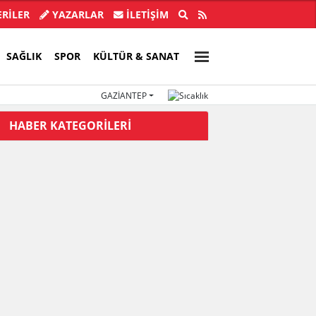
Erdoğan ve Bahçeli'ye teşekkür etti
İYİ Partili Tu
RİLER
YAZARLAR
İLETIŞIM
SAĞLIK
SPOR
KÜLTÜR & SANAT
GAZIANTEP
HABER KATEGORİLERİ