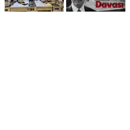
GASMEK'ten coğrafi
İBB davasında
işaret ve markalaşma
İmamoğlu ve
eğitimi
avukatların yasağı
kaldırıldı
6 Şubat
Özgür Özel: Yolumuz
depremlerinden
iktidar yoludur,
etkilenen 44 çocuk
pusulamız millettir...
yeniden sesle buluştu