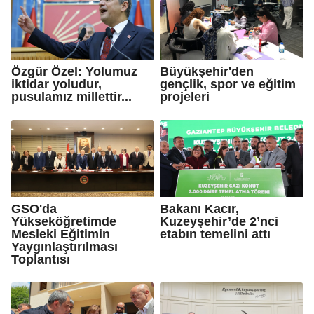
Özgür Özel: Yolumuz
Büyükşehir'den
iktidar yoludur,
gençlik, spor ve eğitim
pusulamız millettir...
projeleri
GSO'da
Bakanı Kacır,
Yükseköğretimde
Kuzeyşehir’de 2’nci
Mesleki Eğitimin
etabın temelini attı
Yaygınlaştırılması
Toplantısı