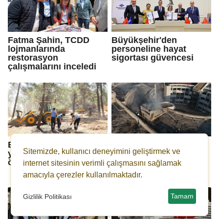
Fatma Şahin, TCDD
Büyükşehir'den
lojmanlarında
personeline hayat
restorasyon
sigortası güvencesi
çalışmalarını inceledi
Büyükşehir'den orman
Gaziantep'te iş
Sitemizde, kullanıcı deneyimini geliştirmek ve
yangınlarına karşı
merkezinin çatısında
önlem
çıkan yangın
internet sitesinin verimli çalışmasını sağlamak
söndürüldü
amacıyla çerezler kullanılmaktadır.
Tamam
Gizlilik Politikası