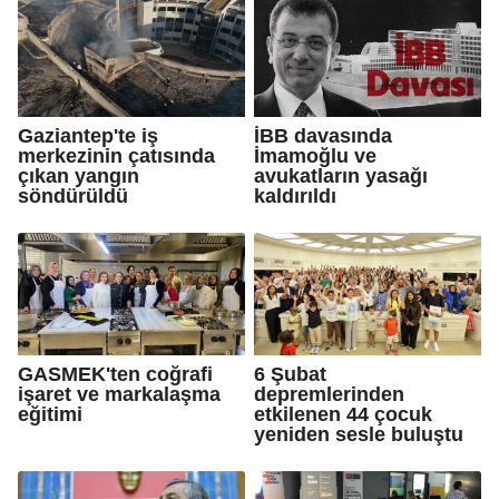
Gaziantep'te iş
İBB davasında
merkezinin çatısında
İmamoğlu ve
çıkan yangın
avukatların yasağı
söndürüldü
kaldırıldı
GASMEK'ten coğrafi
6 Şubat
işaret ve markalaşma
depremlerinden
eğitimi
etkilenen 44 çocuk
yeniden sesle buluştu