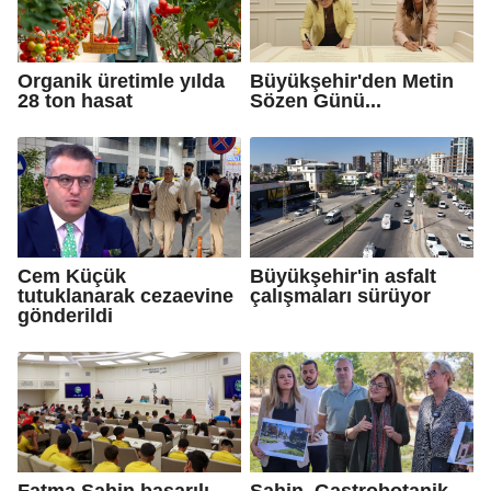
Organik üretimle yılda
Büyükşehir'den Metin
28 ton hasat
Sözen Günü...
Cem Küçük
Büyükşehir'in asfalt
tutuklanarak cezaevine
çalışmaları sürüyor
gönderildi
Fatma Şahin başarılı
Şahin, Gastrobotanik