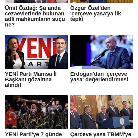
Ümit Özdağ: Şu anda
Özgür Özel'den
cezaevlerinde bulunan
'çerçeve yasa'ya ilk
adli mahkumların suçu
tepki
ne?
YENİ Parti Manisa İl
Erdoğan'dan 'çerçeve
Başkanı gözaltına
yasa' değerlendirmesi
alındı!
YENİ Parti'ye 7 günde
Çerçeve yasa TBMM'ye