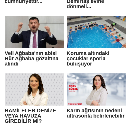
cumhuriyettir...
Demirtaş evine
dönmeli...
Veli Ağbaba'nın abisi
Koruma altındaki
Hür Ağbaba gözaltına
çocuklar sporla
alındı
buluşuyor
HAMİLELER DENİZE
Karın ağrısının nedeni
VEYA HAVUZA
ultrasonla belirlenebilir
GİREBİLİR Mİ?