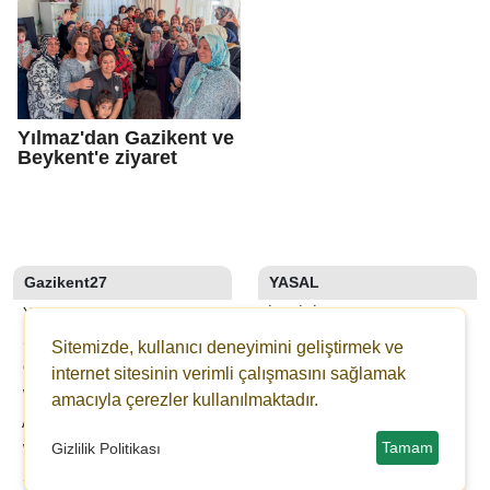
Yılmaz'dan Gazikent ve
Beykent'e ziyaret
Gazikent27
YASAL
YAZARLAR
İLETIŞIM
SON DAKİKA
KÜNYE
Sitemizde, kullanıcı deneyimini geliştirmek ve
GALERİLER
YAYIN İLKELERI
internet sitesinin verimli çalışmasını sağlamak
WEBTV
KURALLAR
amacıyla çerezler kullanılmaktadır.
ANKETLER
GIZLILIK
Tamam
Gizlilik Politikası
WİKİ
KULLANICI SÖZLEŞMESI
ŞEHİR REHBERİ
VERI POLITIKASI