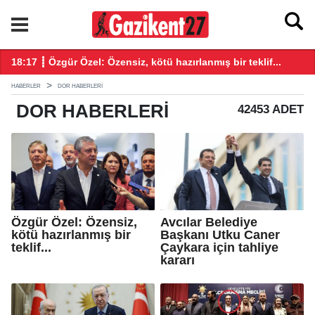
18:16 ┋ Avcılar Belediye Başkanı Utku Caner Çaykara için tahli
1
HABERLER
DOR HABERLERI
DOR
HABERLERI
42453 ADET
Özgür Özel: Özensiz,
Avcılar Belediye
kötü hazırlanmış bir
Başkanı Utku Caner
teklif...
Çaykara için tahliye
kararı