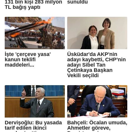
131 bin kişi 283 milyon
sunuldu
TL bağış yaptı
İşte 'çerçeve yasa'
Üsküdar'da AKP'nin
kanun teklifi
adayı kaybetti, CHP’nin
maddeleri...
adayı Sibel Tan
Çetinkaya Başkan
Vekili seçildi
Dervişoğlu: Bu yasada
Bahçeli: Öcalan umuda,
tarif edilen ikinci
Ahmetler göreve,