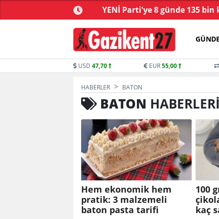
çüncü dalga operasyon
YENİ Parti'ye 8 günde 135 bin 
GÜND
USD
47,70
EUR
55,00
HABERLER
BATON
BATON
HABERLER
Hem ekonomik hem
100 g
pratik: 3 malzemeli
çikol
baton pasta tarifi
kaç s