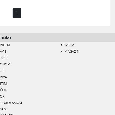
1
nular
ÜNDEM
TARIM
AYIŞ
MAGAZIN
YASET
ONOMI
REL
NYA
ITIM
ĞLIK
OR
LTÜR & SANAT
ŞAM