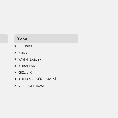
Yasal
İLETIŞIM
KÜNYE
YAYIN İLKELERI
KURALLAR
GIZLILIK
KULLANICI SÖZLEŞMESI
VERI POLITIKASI