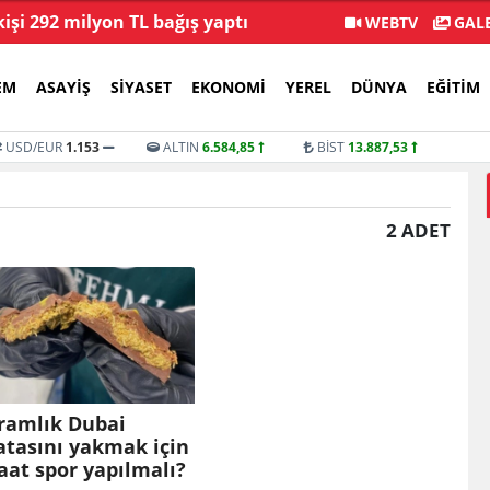
kişi 292 milyon TL bağış yaptı
Veli Ağba
WEBTV
GALE
EM
ASAYIŞ
SIYASET
EKONOMI
YEREL
DÜNYA
EĞITIM
USD/EUR
1.153
ALTIN
6.584,85
BİST
13.887,53
I
2 ADET
ramlık Dubai
atasını yakmak için
aat spor yapılmalı?