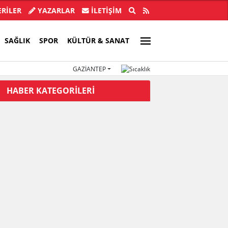
ba'nın abisi Hür Ağbaba tutuklandı
Özgür Ö
RİLER
YAZARLAR
İLETIŞIM
SAĞLIK
SPOR
KÜLTÜR & SANAT
GAZIANTEP
HABER KATEGORİLERİ