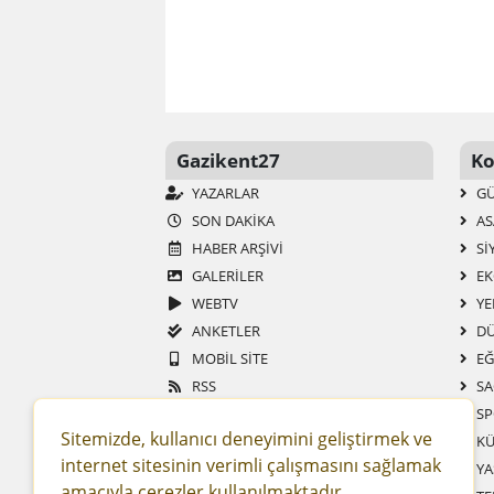
Gazikent27
Ko
YAZARLAR
G
SON DAKIKA
AS
HABER ARŞIVI
SI
GALERİLER
EK
WEBTV
YE
ANKETLER
DÜ
MOBIL SITE
EĞ
RSS
SA
SITENE EKLE
SP
Sitemizde, kullanıcı deneyimini geliştirmek ve
KENT WIKI
KÜ
internet sitesinin verimli çalışmasını sağlamak
KENT REHBERI
YA
amacıyla çerezler kullanılmaktadır.