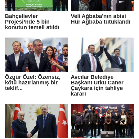
Bahçelievler
Veli Ağbaba'nın abisi
Projesi’nde 5 bin
Hür Ağbaba tutuklandı
konutun temeli atıldı
Özgür Özel: Özensiz,
Avcılar Belediye
kötü hazırlanmış bir
Başkanı Utku Caner
teklif...
Çaykara için tahliye
kararı