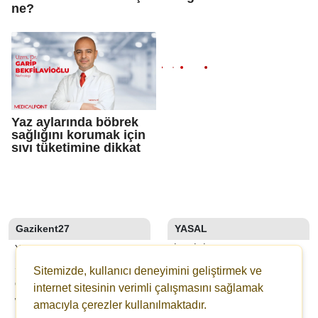
ne?
Yaz aylarında böbrek
sağlığını korumak için
sıvı tüketimine dikkat
Gazikent27
YASAL
YAZARLAR
İLETIŞIM
SON DAKİKA
KÜNYE
Sitemizde, kullanıcı deneyimini geliştirmek ve
GALERİLER
YAYIN İLKELERI
internet sitesinin verimli çalışmasını sağlamak
WEBTV
KURALLAR
amacıyla çerezler kullanılmaktadır.