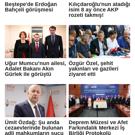
Beştepe'de Erdoğan
Kılıçdaroğlu'nun atadığı
Bahçeli görüşmesi
isim 8 ay önce AKP
rozeti takmış!
Uğur Mumcu’nun ailesi,
Özgür Özel, şehit
Adalet Bakanı Akın
yakınları ve gazileri
Gürlek ile görüştü
ziyaret etti
Ümit Özdağ: Şu anda
Deprem Müzesi ve Afet
cezaevlerinde bulunan
Farkındalık Merkezi İş
adli mahkumların suçu
Birliği Protokolü