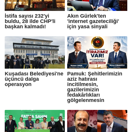
İstifa sayısı 232'yi
Akın Gürlek'ten
buldu, 28 ilde CHP'li
'internet gazeteciliği'
başkan kalmadı!
için yasa sinyali
Kuşadası Belediyesi'ne
Pamuk: Şehitlerimizin
üçüncü dalga
aziz hatırası
operasyon
incitilmesin,
gazilerimizin
fedakârlıkları
gölgelenmesin