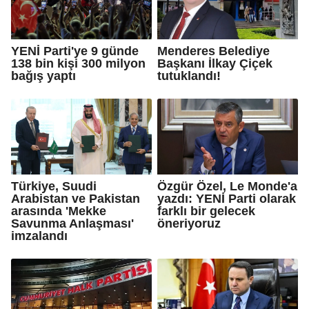
YENİ Parti'ye 9 günde
Menderes Belediye
138 bin kişi 300 milyon
Başkanı İlkay Çiçek
bağış yaptı
tutuklandı!
Türkiye, Suudi
Özgür Özel, Le Monde'a
Arabistan ve Pakistan
yazdı: YENİ Parti olarak
arasında 'Mekke
farklı bir gelecek
Savunma Anlaşması'
öneriyoruz
imzalandı