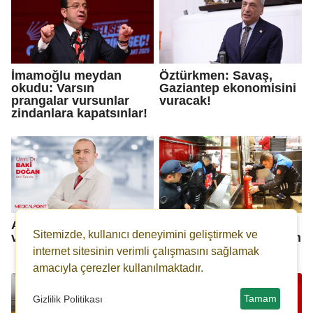
İmamoğlu meydan
Öztürkmen: Savaş,
okudu: Varsın
Gaziantep ekonomisini
prangalar vursunlar
vuracak!
zindanlara kapatsınlar!
Acil serviste çocuk
Büyükşehir'den fiyat,
Sitemizde, kullanıcı deneyimini geliştirmek ve
vakalarında artış
gıda güvenliği ve hijyen
denetimi
internet sitesinin verimli çalışmasını sağlamak
amacıyla çerezler kullanılmaktadır.
Tamam
Gizlilik Politikası