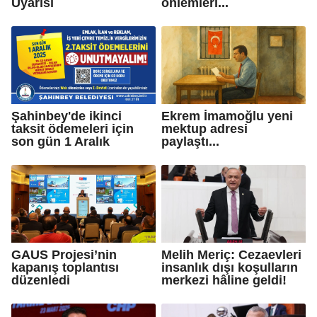
Uyarısı
önlemleri...
Şahinbey'de ikinci
Ekrem İmamoğlu yeni
taksit ödemeleri için
mektup adresi
son gün 1 Aralık
paylaştı...
GAUS Projesi’nin
Melih Meriç: Cezaevleri
kapanış toplantısı
insanlık dışı koşulların
düzenledi
merkezi hâline geldi!