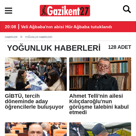
ğış yaptı
20:08 ┋ Veli Ağbaba'nın abisi Hür Ağbaba tutuklandı
18
HABERLER
YOĞUNLUK HABERLERI
YOĞUNLUK
HABERLERI
128 ADET
GİBTÜ, tercih
Ahmet Telli'nin ailesi
döneminde aday
Kılıçdaroğlu'nun
öğrencilerle buluşuyor
görüşme talebini kabul
etmedi