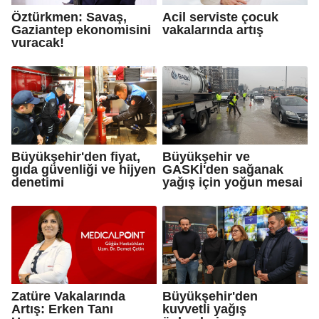
Öztürkmen: Savaş,
Acil serviste çocuk
Gaziantep ekonomisini
vakalarında artış
vuracak!
Büyükşehir'den fiyat,
Büyükşehir ve
gıda güvenliği ve hijyen
GASKİ'den sağanak
denetimi
yağış için yoğun mesai
Zatüre Vakalarında
Büyükşehir'den
Artış: Erken Tanı
kuvvetli yağış