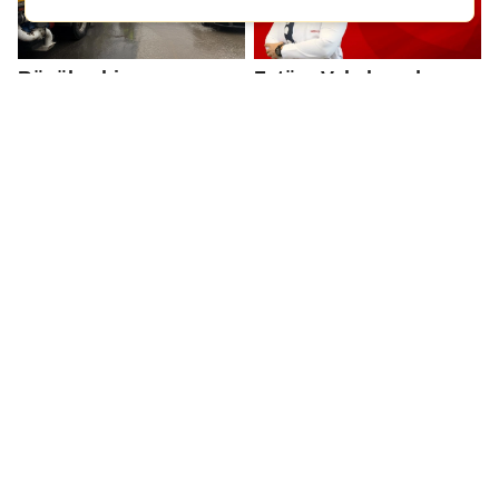
Büyükşehir ve
Zatüre Vakalarında
GASKİ'den sağanak
Artış: Erken Tanı
yağış için yoğun mesai
Uyarısı
Büyükşehir'den
Şahinbey'de ikinci
kuvvetli yağış
taksit ödemeleri için
önlemleri...
son gün 1 Aralık