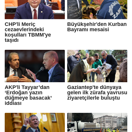
CHP'li Meriç
Büyükşehir'den Kurban
cezaevlerindeki
Bayramı mesaisi
koşulları TBMM'ye
taşıdı
AKP'li Tayyar’dan
Gaziantep'te dünyaya
‘Erdoğan yazın
gelen ilk zürafa yavrusu
düğmeye basacak’
ziyaretçilerle buluştu
iddiası