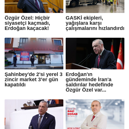
Özgür Özel: Hiçbir
GASKİ ekipleri,
siyasetçi kaçmadı,
yağışlara karşı
Erdoğan kaçacak!
çalışmalarını hızlandırdı
Şahinbey'de 2'si yerel 3
Erdoğan'ın
zincir market 3’er gün
gündeminde İran'a
kapatıldı
saldırılar hedefinde
Özgür Özel var...