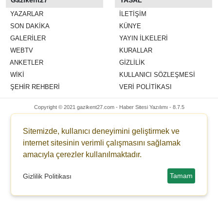
Gazikent27
YASAL
YAZARLAR
İLETIŞIM
SON DAKİKA
KÜNYE
GALERİLER
YAYIN İLKELERI
WEBTV
KURALLAR
ANKETLER
GIZLILIK
WİKİ
KULLANICI SÖZLEŞMESI
ŞEHİR REHBERİ
VERI POLITIKASI
Copyright © 2021 gazikent27.com -
Haber Sitesi Yazılımı - 8.7.5
Sitemizde, kullanıcı deneyimini geliştirmek ve
internet sitesinin verimli çalışmasını sağlamak
amacıyla çerezler kullanılmaktadır.
Tamam
Gizlilik Politikası