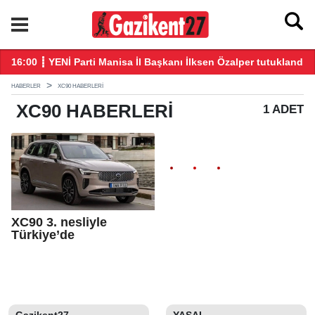
16:00 ┋ YENİ Parti Manisa İl Başkanı İlksen Özalper tutuklandı
21
HABERLER
XC90 HABERLERI
XC90
HABERLERI
1 ADET
XC90 3. nesliyle
Türkiye’de