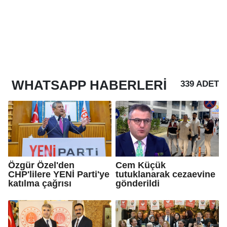
WHATSAPP
HABERLERI
339 ADET
Özgür Özel'den
Cem Küçük
CHP'lilere YENİ Parti'ye
tutuklanarak cezaevine
katılma çağrısı
gönderildi