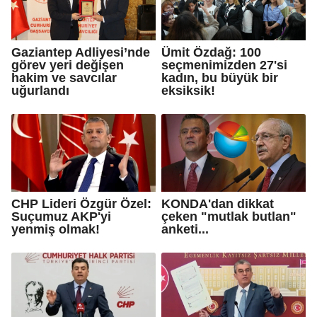
Gaziantep Adliyesi’nde
Ümit Özdağ: 100
görev yeri değişen
seçmenimizden 27'si
hakim ve savcılar
kadın, bu büyük bir
uğurlandı
eksiksik!
CHP Lideri Özgür Özel:
KONDA'dan dikkat
Suçumuz AKP'yi
çeken "mutlak butlan"
yenmiş olmak!
anketi...