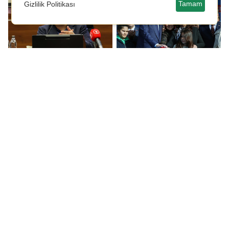
Tamam
Gizlilik Politikası
CHP'li Mesut Özarslan,
AKP'li Çerçioğlu’ndan
partisinden istifa etti!
‘Erdoğan mitingi’
AKP'ye mi geçiyor?
baskısı iddiası...
Sadettin Saran'ın
Nur Köşker'den
ifadesi ortaya çıktı!
'Mehmet Akif Ersoy' ile
ilgili çok konuşulacak
açıklama