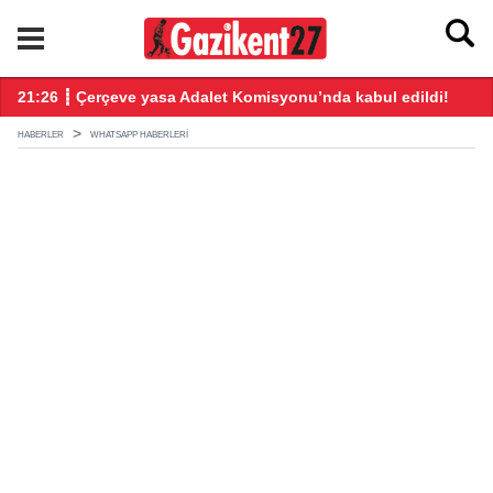
ndı
21:26 ┋ Çerçeve yasa Adalet Komisyonu’nda kabul edildi!
20
HABERLER
WHATSAPP HABERLERI