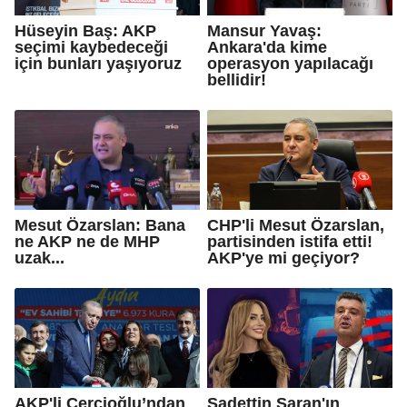
Hüseyin Baş: AKP
Mansur Yavaş:
seçimi kaybedeceği
Ankara'da kime
için bunları yaşıyoruz
operasyon yapılacağı
bellidir!
Mesut Özarslan: Bana
CHP'li Mesut Özarslan,
ne AKP ne de MHP
partisinden istifa etti!
uzak...
AKP'ye mi geçiyor?
AKP'li Çerçioğlu’ndan
Sadettin Saran'ın