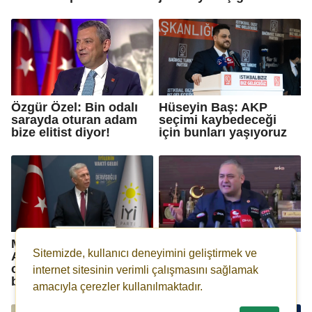
Özgür Özel: Bin odalı
Hüseyin Baş: AKP
sarayda oturan adam
seçimi kaybedeceği
bize elitist diyor!
için bunları yaşıyoruz
Mansur Yavaş:
Mesut Özarslan: Bana
Sitemizde, kullanıcı deneyimini geliştirmek ve
Ankara'da kime
ne AKP ne de MHP
operasyon yapılacağı
uzak...
internet sitesinin verimli çalışmasını sağlamak
bellidir!
amacıyla çerezler kullanılmaktadır.