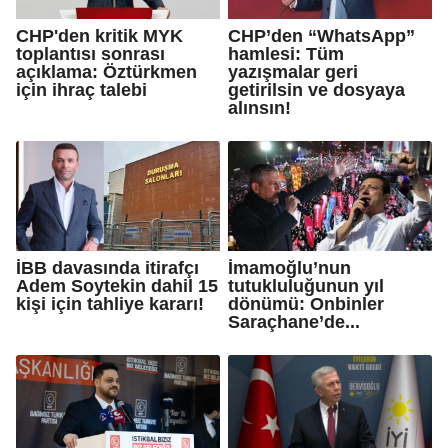
CHP'den kritik MYK
CHP’den “WhatsApp”
toplantısı sonrası
hamlesi: Tüm
açıklama: Öztürkmen
yazışmalar geri
için ihraç talebi
getirilsin ve dosyaya
alınsın!
İBB davasında itirafçı
İmamoğlu’nun
Adem Soytekin dahil 15
tutukluluğunun yıl
kişi için tahliye kararı!
dönümü: Onbinler
Saraçhane’de...