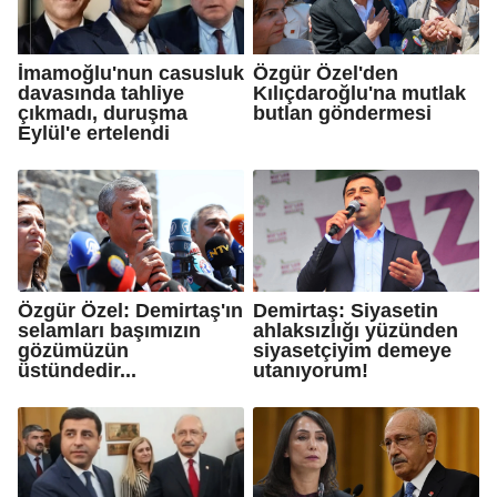
İmamoğlu'nun casusluk
Özgür Özel'den
davasında tahliye
Kılıçdaroğlu'na mutlak
çıkmadı, duruşma
butlan göndermesi
Eylül'e ertelendi
Özgür Özel: Demirtaş'ın
Demirtaş: Siyasetin
selamları başımızın
ahlaksızlığı yüzünden
gözümüzün
siyasetçiyim demeye
üstündedir...
utanıyorum!