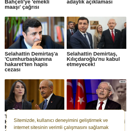
Bahçeli'ye 'emekli
adaylık açıklaması
maaşı' çağrısı
Selahattin Demirtaş'a
Selahattin Demirtaş,
'Cumhurbaşkanına
Kılıçdaroğlu'nu kabul
hakaret'ten hapis
etmeyecek!
cezası
Tülay
Kılıçdaroğlu: CHP ve
Sitemizde, kullanıcı deneyimini geliştirmek ve
Hatimoğulları'ndan
belediye davaları siyasi
Kılıçdaroğlu'na sert
değil!
internet sitesinin verimli çalışmasını sağlamak