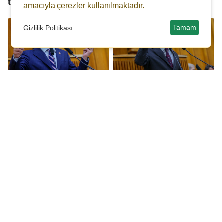
tepki
amacıyla çerezler kullanılmaktadır.
Tamam
Gizlilik Politikası
Özgür Özel: Baş
Özgür Özel: Hiçbir
eğmeyeceğiz ama
siyasetçi kaçmadı,
gerekirse baş
Erdoğan kaçacak!
vereceğiz!
CHP ve DEM Parti
Özgür Özel, Akın
bayramlaşmasında
Gürlek'in mal varlığını
'İmamoğlu' gündemi
açıkladı