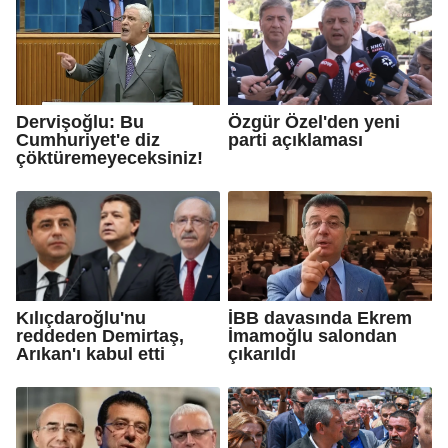
Dervişoğlu: Bu
Özgür Özel'den yeni
Cumhuriyet'e diz
parti açıklaması
çöktüremeyeceksiniz!
Kılıçdaroğlu'nu
İBB davasında Ekrem
reddeden Demirtaş,
İmamoğlu salondan
Arıkan'ı kabul etti
çıkarıldı