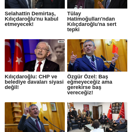
Selahattin Demirtaş,
Tülay
Kılıçdaroğlu'nu kabul
Hatimoğulları'ndan
etmeyecek!
Kılıçdaroğlu'na sert
tepki
Kılıçdaroğlu: CHP ve
Özgür Özel: Baş
belediye davaları siyasi
eğmeyeceğiz ama
değil!
gerekirse baş
vereceğiz!