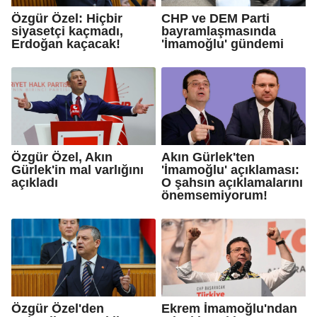
Özgür Özel: Hiçbir
CHP ve DEM Parti
siyasetçi kaçmadı,
bayramlaşmasında
Erdoğan kaçacak!
'İmamoğlu' gündemi
Özgür Özel, Akın
Akın Gürlek'ten
Gürlek'in mal varlığını
'İmamoğlu' açıklaması:
açıkladı
O şahsın açıklamalarını
önemsemiyorum!
Özgür Özel'den
Ekrem İmamoğlu'ndan