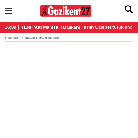
u daha fazla taşımamalı
16:00 ┋ YENİ Parti Manisa İl Başkanı İlksen Özalper tutuklandı
21
HABERLER
NECDET SARAÇ HABERLERI