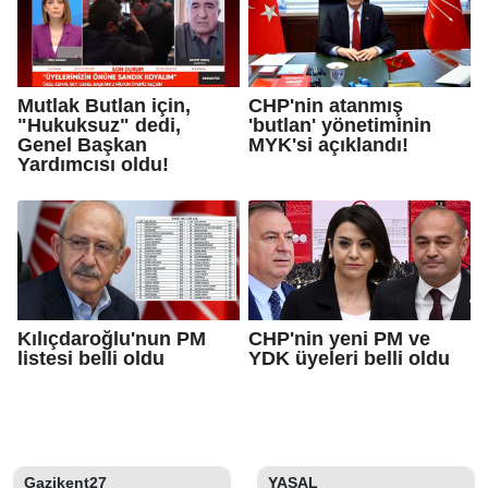
Mutlak Butlan için,
CHP'nin atanmış
"Hukuksuz" dedi,
'butlan' yönetiminin
Genel Başkan
MYK'si açıklandı!
Yardımcısı oldu!
Kılıçdaroğlu'nun PM
CHP'nin yeni PM ve
listesi belli oldu
YDK üyeleri belli oldu
Gazikent27
YASAL