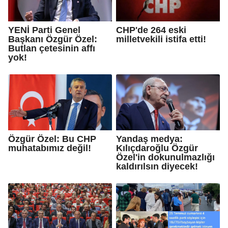
YENİ Parti Genel
CHP'de 264 eski
Başkanı Özgür Özel:
milletvekili istifa etti!
Butlan çetesinin affı
yok!
Özgür Özel: Bu CHP
Yandaş medya:
muhatabımız değil!
Kılıçdaroğlu Özgür
Özel'in dokunulmazlığı
kaldırılsın diyecek!