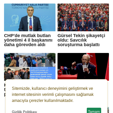
CHP'de mutlak butlan
Gürsel Tekin şikayetçi
yönetimi 4 il başkanını
oldu: Savcılık
daha görevden aldı
soruşturma başlattı
Kılıçdaroğlu’nun rozet
Kılıçdaroğlu'nun 'YENİ
Sitemizde, kullanıcı deneyimini geliştirmek ve
töreninde figüranlar
Parti' sevinci: Çok
parayla taşındı iddiası
şükür arınma
internet sitesinin verimli çalışmasını sağlamak
gerçekleşti...
amacıyla çerezler kullanılmaktadır.
Tamam
Gizlilik Politikası