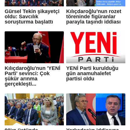
Gürsel Tekin şikayetçi
Kılıçdaroğlu’nun rozet
oldu: Savcılık
töreninde figüranlar
soruşturma başlattı
parayla taşındı iddiası
Kılıçdaroğlu'nun 'YENİ
YENİ Parti kurulduğu
Parti' sevinci: Çok
gün anamuhalefet
şükür arınma
partisi oldu
gerçekleşti...