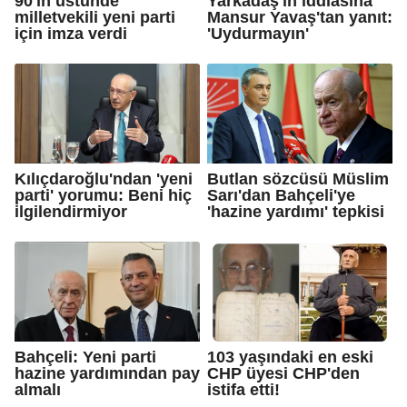
90'ın üstünde
Yarkadaş'ın iddiasına
milletvekili yeni parti
Mansur Yavaş'tan yanıt:
için imza verdi
'Uydurmayın'
Kılıçdaroğlu'ndan 'yeni
Butlan sözcüsü Müslim
parti' yorumu: Beni hiç
Sarı'dan Bahçeli'ye
ilgilendirmiyor
'hazine yardımı' tepkisi
Bahçeli: Yeni parti
103 yaşındaki en eski
hazine yardımından pay
CHP üyesi CHP'den
almalı
istifa etti!