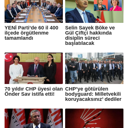
YENİ Parti’de 60 il 400
Selin Sayek Böke ve
ilçede örgütlenme
Gül Çiftçi hakkında
tamamlandı
disiplin süreci
başlatılacak
70 yıldır CHP üyesi olan
CHP’ye götürülen
Önder Sav istifa etti!
bodyguard: Milletvekili
koruyacaksınız’ dediler