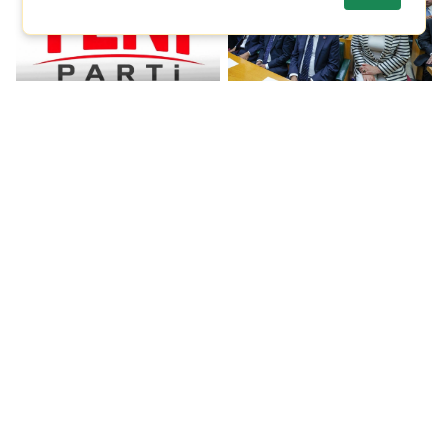
YENİ Parti kurulduğu
90'ın üstünde
gün anamuhalefet
milletvekili yeni parti
partisi oldu
için imza verdi
Yarkadaş'ın iddiasına
Kılıçdaroğlu'ndan 'yeni
Mansur Yavaş'tan yanıt:
parti' yorumu: Beni hiç
'Uydurmayın'
ilgilendirmiyor