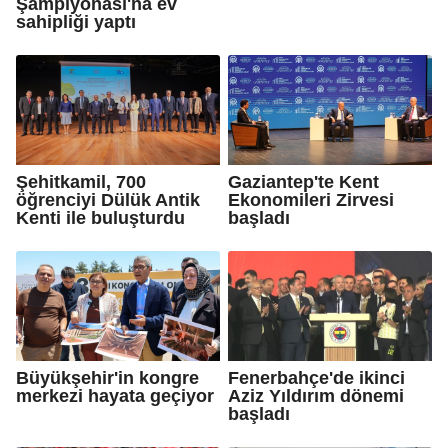
Şampiyonası'na ev
sahipliği yaptı
Şehitkamil, 700
Gaziantep'te Kent
öğrenciyi Dülük Antik
Ekonomileri Zirvesi
Kenti ile buluşturdu
başladı
Büyükşehir'in kongre
Fenerbahçe'de ikinci
merkezi hayata geçiyor
Aziz Yıldırım dönemi
başladı