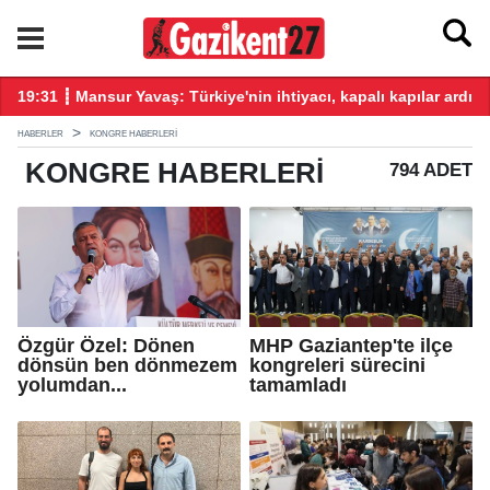
üz katkı vereceğiz!
19:31 ┋ Mansur Yavaş: Türkiye'nin ihtiyacı, kapalı kapılar ardın
19
HABERLER
KONGRE HABERLERI
KONGRE
HABERLERI
794 ADET
Özgür Özel: Dönen
MHP Gaziantep'te ilçe
dönsün ben dönmezem
kongreleri sürecini
yolumdan...
tamamladı