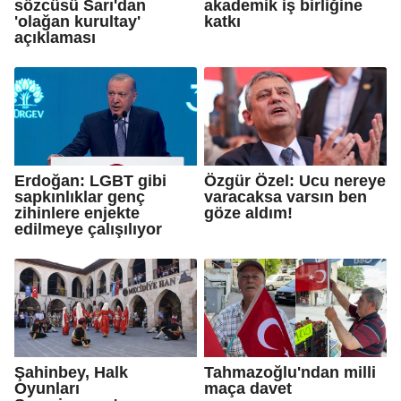
sözcüsü Sarı'dan
akademik iş birliğine
'olağan kurultay'
katkı
açıklaması
Erdoğan: LGBT gibi
Özgür Özel: Ucu nereye
sapkınlıklar genç
varacaksa varsın ben
zihinlere enjekte
göze aldım!
edilmeye çalışılıyor
Şahinbey, Halk
Tahmazoğlu'ndan milli
Oyunları
maça davet