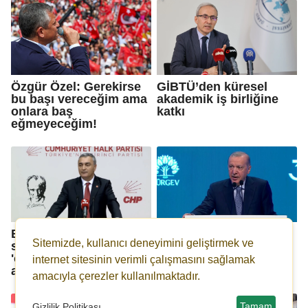
Özgür Özel: Gerekirse
GİBTÜ’den küresel
bu başı vereceğim ama
akademik iş birliğine
onlara baş
katkı
eğmeyeceğim!
Butlan yönetiminin
Erdoğan: LGBT gibi
Sitemizde, kullanıcı deneyimini geliştirmek ve
sözcüsü Sarı'dan
sapkınlıklar genç
'olağan kurultay'
zihinlere enjekte
internet sitesinin verimli çalışmasını sağlamak
açıklaması
edilmeye çalışılıyor
amacıyla çerezler kullanılmaktadır.
Tamam
Gizlilik Politikası