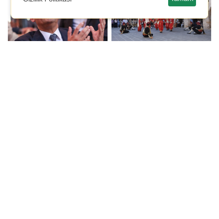
Özgür Özel: Ucu nereye
Şahinbey, Halk
varacaksa varsın ben
Oyunları
göze aldım!
Şampiyonası'na ev
sahipliği yaptı
Tahmazoğlu'ndan milli
Şehitkamil, 700
maça davet
öğrenciyi Dülük Antik
Kenti ile buluşturdu