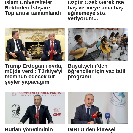
İslam Üniversiteleri
Özgür Özel: Gerekirse
Rektörleri İstişare
baş vermeye ama baş
Toplantısı tamamlandı
eğmemeye söz
veriyorum...
Trump Erdoğan'ı övdü,
Büyükşehir'den
müjde verdi: Türkiye'yi
öğrenciler için yaz tatili
memnun edecek bir
programı
şeyler yapacağım
Butlan yönetiminin
GİBTÜ’den küresel