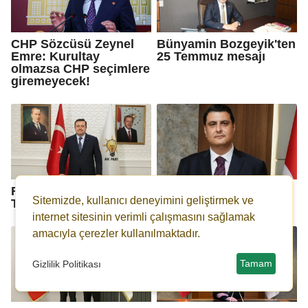
CHP Sözcüsü Zeynel
Bünyamin Bozgeyik'ten
Emre: Kurultay
25 Temmuz mesajı
olmazsa CHP seçimlere
giremeyecek!
Fedaioğlu'ndan 15
Yılmaz'dan 15 Temmuz
Sitemizde, kullanıcı deneyimini geliştirmek ve
Temmuz mesajı
mesajı
internet sitesinin verimli çalışmasını sağlamak
amacıyla çerezler kullanılmaktadır.
Tamam
Gizlilik Politikası