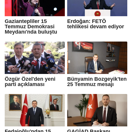
Gaziantepliler 15
Erdoğan: FETÖ
Temmuz Demokrasi
tehlikesi devam ediyor
Meydanı'nda buluştu
Özgür Özel'den yeni
Bünyamin Bozgeyik'ten
parti açıklaması
25 Temmuz mesajı
Fedaioğlu'ndan 15
GAGİAD Başkanı