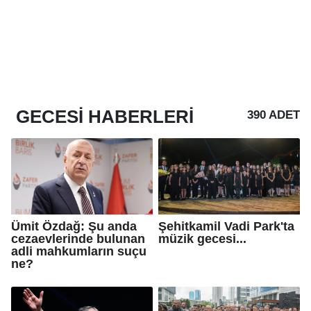
GECESI
HABERLERI
390 ADET
Ümit Özdağ: Şu anda
Şehitkamil Vadi Park'ta
cezaevlerinde bulunan
müzik gecesi...
adli mahkumların suçu
ne?