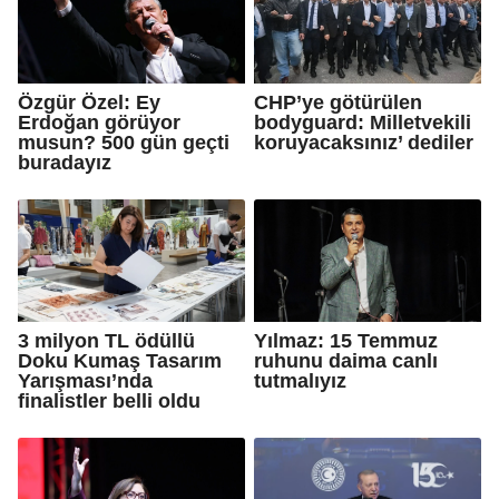
Özgür Özel: Ey
CHP’ye götürülen
Erdoğan görüyor
bodyguard: Milletvekili
musun? 500 gün geçti
koruyacaksınız’ dediler
buradayız
3 milyon TL ödüllü
Yılmaz: 15 Temmuz
Doku Kumaş Tasarım
ruhunu daima canlı
Yarışması’nda
tutmalıyız
finalistler belli oldu