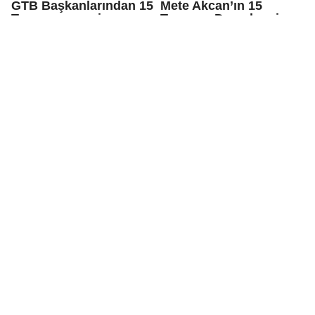
GTB Başkanlarından 15
Mete Akcan’ın 15
Temmuz mesajı
Temmuz Demokrasi ve
Millî Birlik Günü mesajı
Tahmazoğlu'ndan 15
Erdoğan'dan partisine:
Temmuz mesajı
Yorulan varsa kenara
gelsin dinlensin!
Büyükşehir'den
TBMM'de 'sahte oy'
öğrenciler için yaz tatili
skandalı: 76 sahte
programı
pusula verilmiş!