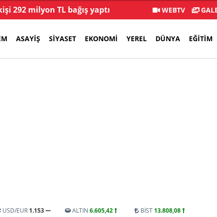
kişi 292 milyon TL bağış yaptı
Veli Ağba
WEBTV
GALE
EM
ASAYIŞ
SIYASET
EKONOMI
YEREL
DÜNYA
EĞITIM
USD/EUR
1.153
ALTIN
6.605,42
BİST
13.808,08