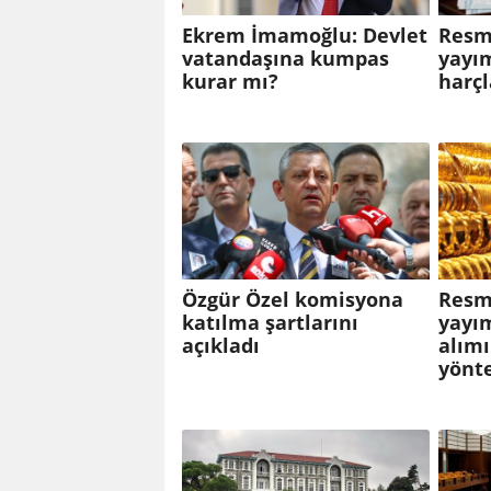
Ekrem İmamoğlu: Devlet
Resm
vatandaşına kumpas
yayım
kurar mı?
harçl
Özgür Özel komisyona
Resm
katılma şartlarını
yayım
açıkladı
alım
yönte