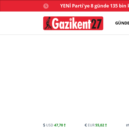
çüncü dalga operasyon
YENİ Parti'ye 8 günde 135 bin 
GÜND
USD
47,70
EUR
55,02