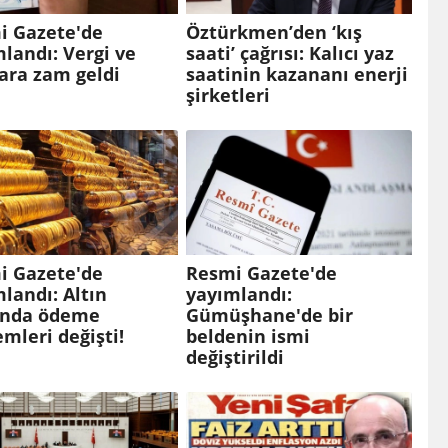
i Gazete'de
Öztürkmen’den ‘kış
landı: Vergi ve
saati’ çağrısı: Kalıcı yaz
ara zam geldi
saatinin kazananı enerji
şirketleri
i Gazete'de
Resmi Gazete'de
landı: Altın
yayımlandı:
ında ödeme
Gümüşhane'de bir
mleri değişti!
beldenin ismi
değiştirildi