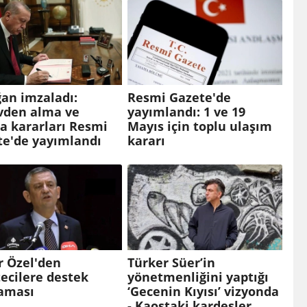
an imzaladı:
Resmi Gazete'de
vden alma ve
yayımlandı: 1 ve 19
a kararları Resmi
Mayıs için toplu ulaşım
te'de yayımlandı
kararı
r Özel'den
Türker Süer’in
ecilere destek
yönetmenliğini yaptığı
laması
‘Gecenin Kıyısı’ vizyonda
- Kaostaki kardeşler