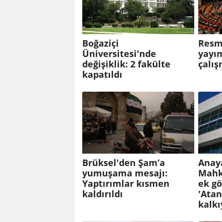
Boğaziçi
Resm
Üniversitesi'nde
yayım
değişiklik: 2 fakülte
çalış
kapatıldı
Brüksel'den Şam’a
Anay
yumuşama mesajı:
Mahk
Yaptırımlar kısmen
ek gö
kaldırıldı
'Atan
kalkı