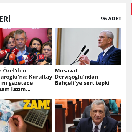
ERI
96 ADET
r Özel'den
Müsavat
daroğlu'na: Kurultay
Dervişoğlu'ndan
ını gazetede
Bahçeli'ye sert tepki
am lazım...