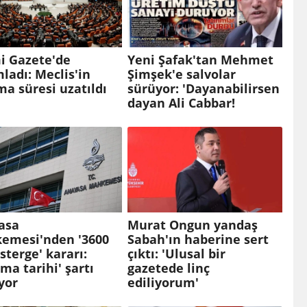
i Gazete'de
Yeni Şafak'tan Mehmet
ladı: Meclis'in
Şimşek'e salvolar
ma süresi uzatıldı
sürüyor: 'Dayanabilirsen
dayan Ali Cabbar!
asa
Murat Ongun yandaş
emesi'nden '3600
Sabah'ın haberine sert
sterge' kararı:
çıktı: 'Ulusal bir
ma tarihi' şartı
gazetede linç
yor
ediliyorum'