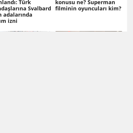
landı: Türk
konusu ne? Superman
daşlarına Svalbard
filminin oyuncuları kim?
m adalarında
um izni
Zor: Gazeteciler, hâlâ
Grand Kartal
haklarını arıyor
de çıkan yangının
dan Bolu Valisi
aziz Aydın'ın kim
u merak edildi