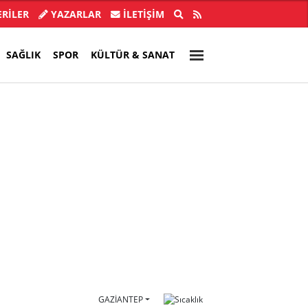
ba'nın abisi Hür Ağbaba tutuklandı
Özgür Ö
RİLER
YAZARLAR
İLETIŞIM
SAĞLIK
SPOR
KÜLTÜR & SANAT
GAZIANTEP