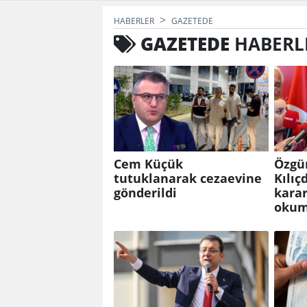
HABERLER
GAZETEDE
GAZETEDE
HABERL
Cem Küçük
Özgü
tutuklanarak cezaevine
Kılıç
gönderildi
karar
okum