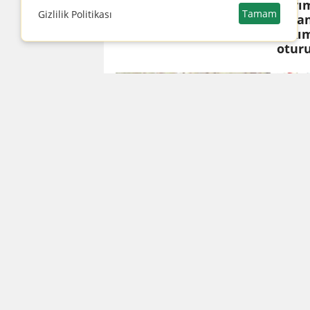
bugün aramızdan
yayım
Tamam
Gizlilik Politikası
ayrılmıştı... Turhan
vatan
Selçuk: Söz Çizginin
takı
otur
Uğur Yücel ve Ata
Bolu 
Demirer 'Bir İhtimal
Otel'
Daha Var'da bir araya
ardın
geldi
Abdul
olduğ