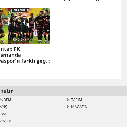
antep FK
asmanda
aspor'u farklı geçti:
nular
ÜNDEM
TARIM
AYIŞ
MAGAZIN
YASET
ONOMI