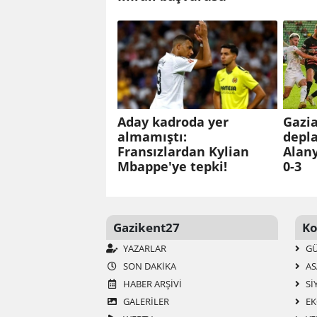
Aday kadroda yer
Gazi
almamıştı:
depl
Fransızlardan Kylian
Alany
Mbappe'ye tepki!
0-3
Gazikent27
Ko
YAZARLAR
G
SON DAKIKA
AS
HABER ARŞIVI
SI
GALERİLER
EK