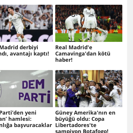
Madrid derbiyi
Real Madrid'e
dı, avantajı kaptı!
Camavinga'dan kötü
haber!
arti’den yeni
Güney Amerika'nın en
an’ hamlesi:
büyüğü oldu: Copa
nlığa başvuracaklar
Libertadores'te
şampiyon Botafogo!