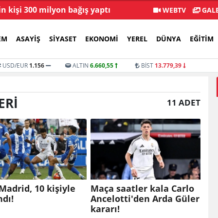
in kişi 300 milyon bağış yaptı
Menderes Beledi
WEBTV
GALE
EM
ASAYIŞ
SIYASET
EKONOMI
YEREL
DÜNYA
EĞITIM
USD/EUR
1.156
ALTIN
6.660,55
BİST
13.779,39
ERI
11 ADET
Madrid, 10 kişiyle
Maça saatler kala Carlo
dı!
Ancelotti'den Arda Güler
kararı!