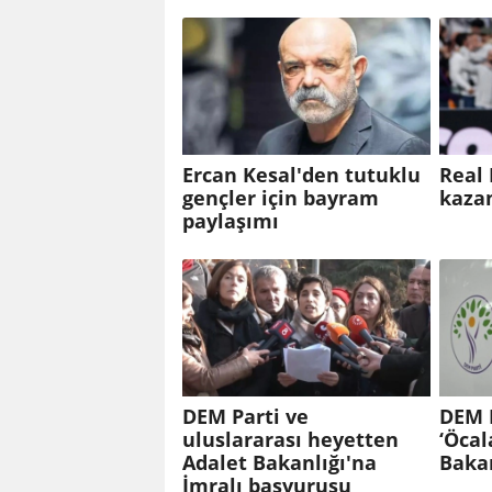
Ercan Kesal'den tutuklu
Real 
gençler için bayram
kazan
paylaşımı
DEM Parti ve
DEM P
uluslararası heyetten
‘Öcal
Adalet Bakanlığı'na
Baka
İmralı başvurusu