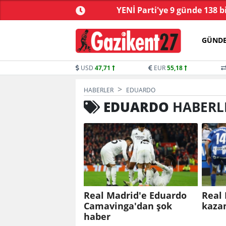
ve yasa tartışmalarla
YENİ Parti'ye 9 günde 138 b
başladı
GÜND
USD
47,71
EUR
55,18
HABERLER
EDUARDO
EDUARDO
HABERL
Real Madrid'e Eduardo
Real 
Camavinga'dan şok
kazan
haber