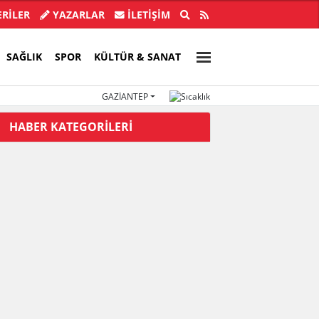
ye Başkanı İlkay Çiçek tutuklandı!
Türkiye, Suu
RİLER
YAZARLAR
İLETIŞIM
SAĞLIK
SPOR
KÜLTÜR & SANAT
GAZIANTEP
HABER KATEGORİLERİ