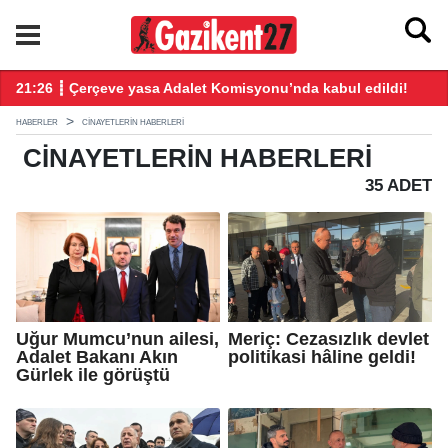
ndı
21:26 ┋ Çerçeve yasa Adalet Komisyonu’nda kabul edildi!
20
HABERLER
CINAYETLERIN HABERLERI
CINAYETLERIN
HABERLERI
35 ADET
Uğur Mumcu’nun ailesi,
Meriç: Cezasızlık devlet
Adalet Bakanı Akın
politikasi hâline geldi!
Gürlek ile görüştü