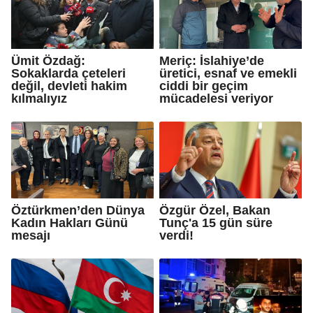
Ümit Özdağ:
Meriç: İslahiye’de
Sokaklarda çeteleri
üretici, esnaf ve emekli
değil, devleti hakim
ciddi bir geçim
kılmalıyız
mücadelesi veriyor
Öztürkmen’den Dünya
Özgür Özel, Bakan
Kadın Hakları Günü
Tunç'a 15 gün süre
mesajı
verdi!