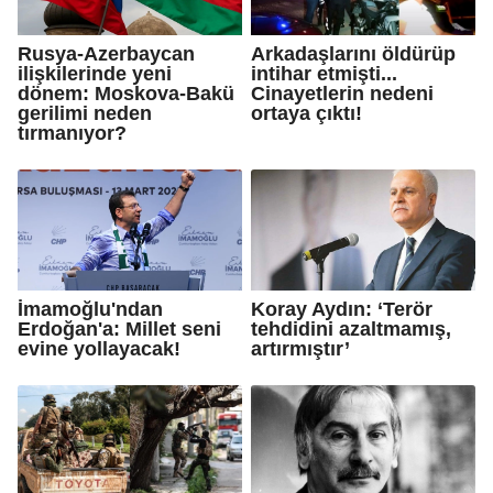
Rusya-Azerbaycan
Arkadaşlarını öldürüp
ilişkilerinde yeni
intihar etmişti...
dönem: Moskova-Bakü
Cinayetlerin nedeni
gerilimi neden
ortaya çıktı!
tırmanıyor?
İmamoğlu'ndan
Koray Aydın: ‘Terör
Erdoğan'a: Millet seni
tehdidini azaltmamış,
evine yollayacak!
artırmıştır’