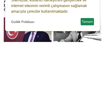
Sitemizde, kullanıcı deneyimini geliştirmek ve
Anadolu’nun ölümsüz
soktuğu HÜDA PAR'ın
bilgesi; İlhan Selçuk!
çıkışları AKP'lileri
internet sitesinin verimli çalışmasını sağlamak
Öner Yağcı’nın yazısı...
böldü!
amacıyla çerezler kullanılmaktadır.
Tamam
Gizlilik Politikası
CHP’li Meriç: İktidar
Hiç unutulmadılar:
basını susturarak
Katledilen Cumhuriyet
çürümüşlüğünü
aydınları, Adalet ve
örtmeye çalışıyor
Demokrasi Haftası'nda
anılacak
Ninja'nın İntikamı
Akrabalarını öldürdü: