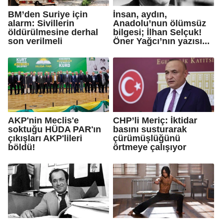
BM’den Suriye için
İnsan, aydın,
alarm: Sivillerin
Anadolu’nun ölümsüz
öldürülmesine derhal
bilgesi; İlhan Selçuk!
son verilmeli
Öner Yağcı’nın yazısı...
AKP'nin Meclis'e
CHP’li Meriç: İktidar
soktuğu HÜDA PAR'ın
basını susturarak
çıkışları AKP'lileri
çürümüşlüğünü
böldü!
örtmeye çalışıyor