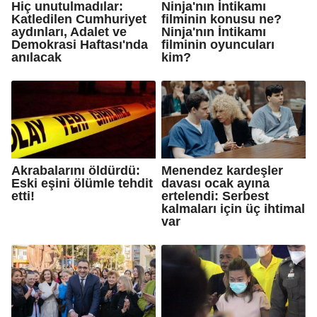
Hiç unutulmadılar:
Ninja'nın İntikamı
Katledilen Cumhuriyet
filminin konusu ne?
aydınları, Adalet ve
Ninja'nın İntikamı
Demokrasi Haftası'nda
filminin oyuncuları
anılacak
kim?
Akrabalarını öldürdü:
Menendez kardeşler
Eski eşini ölümle tehdit
davası ocak ayına
etti!
ertelendi: Serbest
kalmaları için üç ihtimal
var