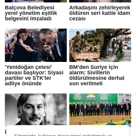
Balçova Belediyesi
Arkadaşını zehirleyerek
yerel yönetim eşitlik
öldüren seri katile idam
belgesini imzaladı
cezası
'Yenidoğan çetesi'
BM’den Suriye için
davası başlıyor: Siyasi
alarm: Sivillerin
partiler ve STK'ler
öldürülmesine derhal
adliye önünde
son verilmeli
İnsan, aydın,
AKP'nin Meclis'e