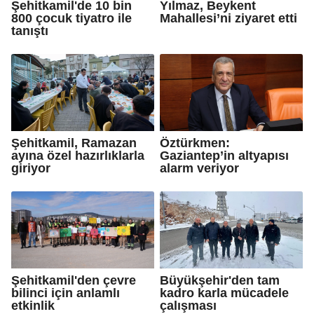
Şehitkamil'de 10 bin
Yılmaz, Beykent
800 çocuk tiyatro ile
Mahallesi’ni ziyaret etti
tanıştı
Şehitkamil, Ramazan
Öztürkmen:
ayına özel hazırlıklarla
Gaziantep’in altyapısı
giriyor
alarm veriyor
Şehitkamil'den çevre
Büyükşehir'den tam
bilinci için anlamlı
kadro karla mücadele
etkinlik
çalışması