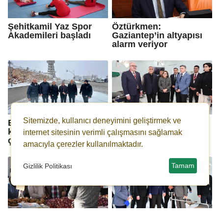
Şehitkamil Yaz Spor
Öztürkmen:
Akademileri başladı
Gaziantep’in altyapısı
alarm veriyor
Sitemizde, kullanıcı deneyimini geliştirmek ve
Büyükşehir'den tam
Fatma Şahin'den
kadro karla mücadele
OSB'lere davet
internet sitesinin verimli çalışmasını sağlamak
çalışması
amacıyla çerezler kullanılmaktadır.
Tamam
Gizlilik Politikası
Yılmaz, Beykent
Yeni OSB Hastanesi