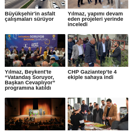
Büyükşehir'in asfalt
Yılmaz, yapımı devam
çalışmaları sürüyor
eden projeleri yerinde
inceledi
Yılmaz, Beykent'te
CHP Gaziantep’te 4
“Vatandaş Soruyor,
ekiple sahaya indi
Başkan Cevaplıyor”
programına katıldı