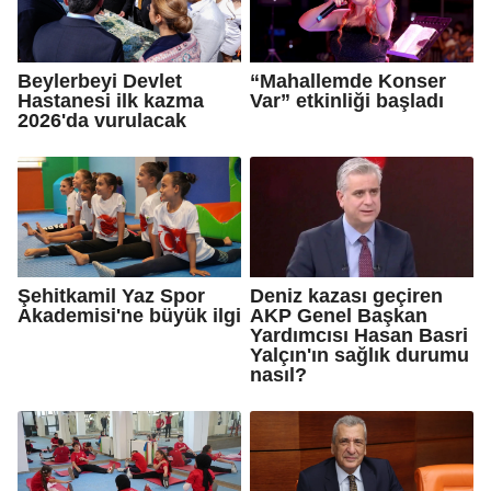
Beylerbeyi Devlet
“Mahallemde Konser
Hastanesi ilk kazma
Var” etkinliği başladı
2026'da vurulacak
Şehitkamil Yaz Spor
Deniz kazası geçiren
Akademisi'ne büyük ilgi
AKP Genel Başkan
Yardımcısı Hasan Basri
Yalçın'ın sağlık durumu
nasıl?