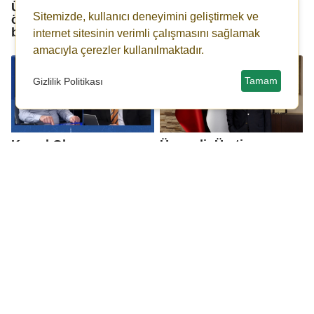
Ünverdi: Savaşın bir an
16. gün: Trump, İran'la
Sitemizde, kullanıcı deneyimini geliştirmek ve
önce sona ermesini
anlaşmaya kapıyı
bekliyoruz...
kapattı!
internet sitesinin verimli çalışmasını sağlamak
amacıyla çerezler kullanılmaktadır.
Tamam
Gizlilik Politikası
Kemal Okuyan:
Ünverdi: Üretim ve
İnsanlığın Küba’ya
ihracatın
borcu var
güçlendirilmesi her
zaman öncelik olmalı
Özgür Özel: Yine balta
Erdoğan: Kurulan
çektiler arkadaş...
tuzakları, sinsi