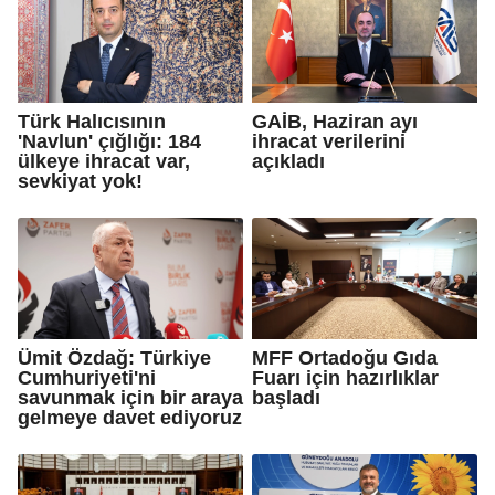
Türk Halıcısının
GAİB, Haziran ayı
'Navlun' çığlığı: 184
ihracat verilerini
ülkeye ihracat var,
açıkladı
sevkiyat yok!
Ümit Özdağ: Türkiye
MFF Ortadoğu Gıda
Cumhuriyeti'ni
Fuarı için hazırlıklar
savunmak için bir araya
başladı
gelmeye davet ediyoruz