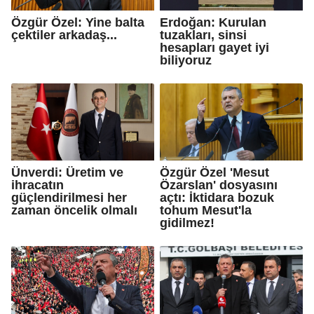
Özgür Özel: Yine balta
Erdoğan: Kurulan
çektiler arkadaş...
tuzakları, sinsi
hesapları gayet iyi
biliyoruz
Ünverdi: Üretim ve
Özgür Özel 'Mesut
ihracatın
Özarslan' dosyasını
güçlendirilmesi her
açtı: İktidara bozuk
zaman öncelik olmalı
tohum Mesut'la
gidilmez!