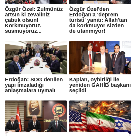
Özgür Özel: Zulmünüz
Özgür Özel'den
artsın ki zevaliniz
Erdoğan'a 'deprem
çabuk olsun!
turisti' yanıtı: Allah'tan
Korkmuyoruz,
da korkmuyor sizden
susmuyoruz...
de utanmıyor!
Erdoğan: SDG denilen
Kaplan, oybirliği ile
yapı imzaladığı
yeniden GAHİB başkanı
anlaşmalara uymalı
seçildi