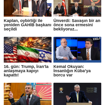
Kaplan, oybirliği ile
Ünverdi: Savaşın bir an
yeniden GAHİB başkanı
önce sona ermesini
seçildi
bekliyoruz...
16. gün: Trump, İran'la
Kemal Okuyan:
anlaşmaya kapıyı
İnsanlığın Küba’ya
kapattı!
borcu var