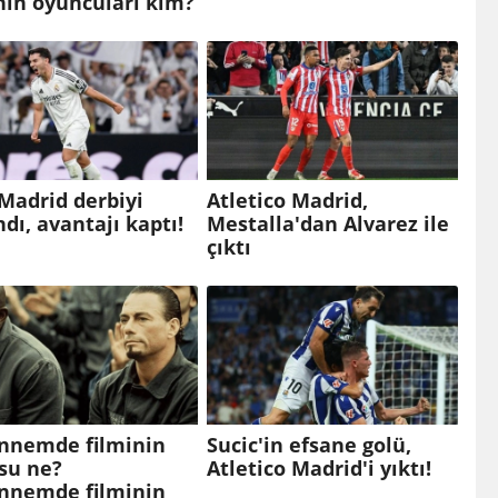
nin oyuncuları kim?
Madrid derbiyi
Atletico Madrid,
dı, avantajı kaptı!
Mestalla'dan Alvarez ile
çıktı
nnemde filminin
Sucic'in efsane golü,
su ne?
Atletico Madrid'i yıktı!
nnemde filminin