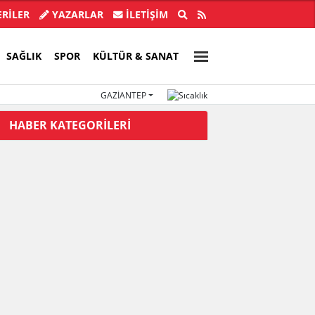
 138 bin kişi 300 milyon bağış yaptı
Menderes
RİLER
YAZARLAR
İLETIŞIM
SAĞLIK
SPOR
KÜLTÜR & SANAT
GAZIANTEP
HABER KATEGORİLERİ