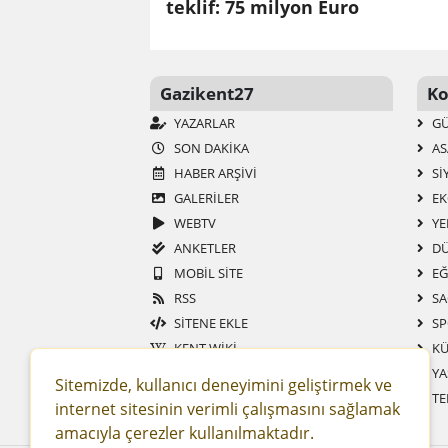
teklif: 75 milyon Euro
Gazikent27
Ko
YAZARLAR
G
SON DAKIKA
AS
HABER ARŞIVI
SI
GALERİLER
EK
WEBTV
YE
ANKETLER
DÜ
MOBIL SITE
EĞ
RSS
SA
SITENE EKLE
SP
KENT WIKI
KÜ
KENT REHBERI
YA
Sitemizde, kullanıcı deneyimini geliştirmek ve
TE
internet sitesinin verimli çalışmasını sağlamak
amacıyla çerezler kullanılmaktadır.