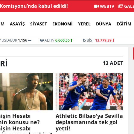
 Komisyonu’nda kabul edildi!
YENİ Parti'ye 9 günde
WEBTV
GALE
EM
ASAYIŞ
SIYASET
EKONOMI
YEREL
DÜNYA
EĞITIM
USD/EUR
1.156
ALTIN
6.660,55
BİST
13.779,39
RI
13 ADET
işin Hesabı
Athletic Bilbao'ya Sevilla
nin konusu ne?
deplasmanında tek gol
işin Hesabı
yetti!