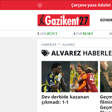
sen Özalper tutuklandı
Çerçeve yasa Adalet
GÜND
USD
47,71
EUR
55,18
HABERLER
ALVAREZ
ALVAREZ
HABERLE
Dev derbide kazanan
Geçm
çıkmadı: 1-1
filmi
Geçm