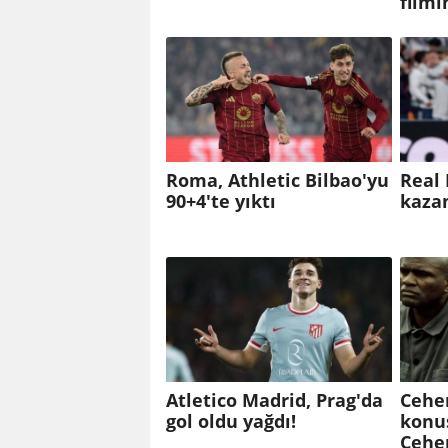
filmi
Roma, Athletic Bilbao'yu
Real 
90+4'te yıktı
kazan
Atletico Madrid, Prag'da
Cehe
gol oldu yağdı!
konu
Cehe