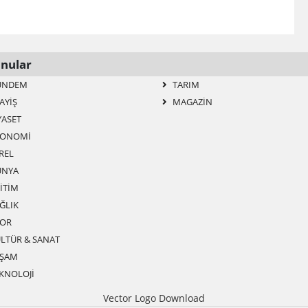
nular
ÜNDEM
TARIM
AYIŞ
MAGAZIN
YASET
ONOMI
REL
NYA
ITIM
ĞLIK
OR
LTÜR & SANAT
ŞAM
KNOLOJI
Vector Logo Download