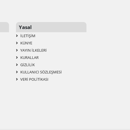
Yasal
İLETIŞIM
KÜNYE
YAYIN İLKELERI
KURALLAR
GIZLILIK
KULLANICI SÖZLEŞMESI
VERI POLITIKASI