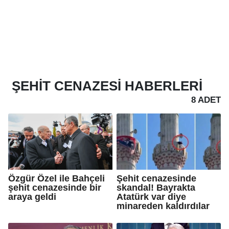
ŞEHIT CENAZESI
HABERLERI
8 ADET
Özgür Özel ile Bahçeli
Şehit cenazesinde
şehit cenazesinde bir
skandal! Bayrakta
araya geldi
Atatürk var diye
minareden kaldırdılar