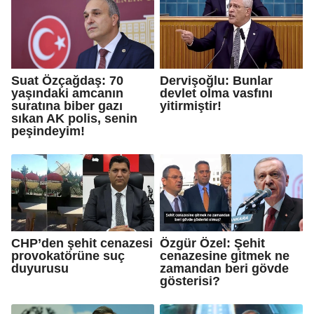
Suat Özçağdaş: 70
Dervişoğlu: Bunlar
yaşındaki amcanın
devlet olma vasfını
suratına biber gazı
yitirmiştir!
sıkan AK polis, senin
peşindeyim!
CHP’den şehit cenazesi
Özgür Özel: Şehit
provokatörüne suç
cenazesine gitmek ne
duyurusu
zamandan beri gövde
gösterisi?