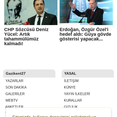
CHP Sözcüsü Deniz
Erdoğan, Özgür Özel'i
Yücel: Artık
hedef aldı: Güya gövde
tahammülümüz
gösterisi yapacak...
kalmadı!
Gazikent27
YASAL
YAZARLAR
İLETIŞIM
SON DAKİKA
KÜNYE
GALERİLER
YAYIN İLKELERI
WEBTV
KURALLAR
ANKETLER
GIZLILIK
WİKİ
KULLANICI SÖZLEŞMESI