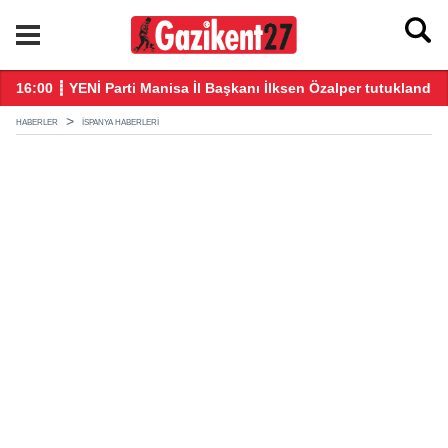
u daha fazla taşımamalı
16:00 ┋ YENİ Parti Manisa İl Başkanı İlksen Özalper tutuklandı
21
HABERLER
İSPANYA HABERLERI