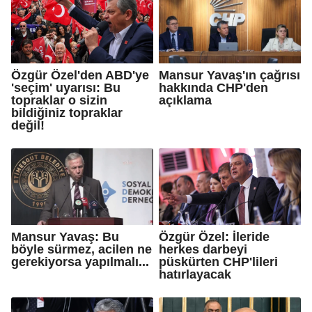
Özgür Özel'den ABD'ye
Mansur Yavaş'ın çağrısı
'seçim' uyarısı: Bu
hakkında CHP'den
topraklar o sizin
açıklama
bildiğiniz topraklar
değil!
Mansur Yavaş: Bu
Özgür Özel: İleride
böyle sürmez, acilen ne
herkes darbeyi
gerekiyorsa yapılmalı...
püskürten CHP'lileri
hatırlayacak