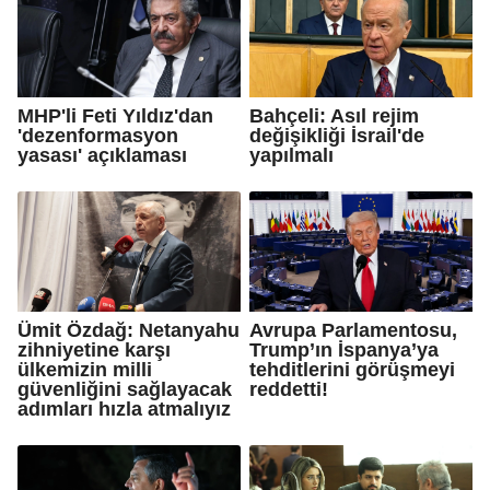
MHP'li Feti Yıldız'dan
Bahçeli: Asıl rejim
'dezenformasyon
değişikliği İsrail'de
yasası' açıklaması
yapılmalı
Ümit Özdağ: Netanyahu
Avrupa Parlamentosu,
zihniyetine karşı
Trump’ın İspanya’ya
ülkemizin milli
tehditlerini görüşmeyi
güvenliğini sağlayacak
reddetti!
adımları hızla atmalıyız