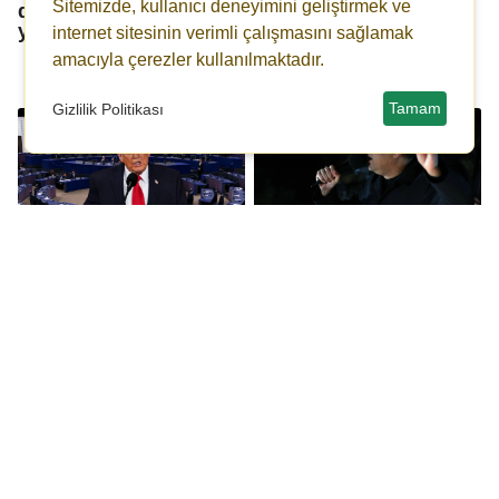
Sitemizde, kullanıcı deneyimini geliştirmek ve
değişikliği İsrail'de
zihniyetine karşı
yapılmalı
ülkemizin milli
internet sitesinin verimli çalışmasını sağlamak
güvenliğini sağlayacak
amacıyla çerezler kullanılmaktadır.
adımları hızla atmalıyız
Tamam
Gizlilik Politikası
Avrupa Parlamentosu,
Özgür Özel: Tüm
Trump’ın İspanya’ya
mesele Erdoğan'ın
tehditlerini görüşmeyi
İmamoğlu korkusudur!
reddetti!
GAİB'te Ticaret
Paraguay Büyükelçisi