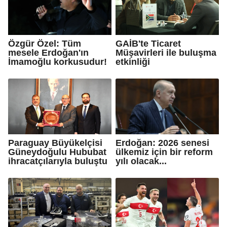
Özgür Özel: Tüm
GAİB'te Ticaret
mesele Erdoğan'ın
Müşavirleri ile buluşma
İmamoğlu korkusudur!
etkinliği
Paraguay Büyükelçisi
Erdoğan: 2026 senesi
Güneydoğulu Hububat
ülkemiz için bir reform
ihracatçılarıyla buluştu
yılı olacak...