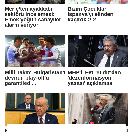
Meriç’ten ayakkabı
Bizim Çocuklar
sektörü incelemesi:
İspanya'yı elinden
Emek yoğun sanayiler
kaçırdı: 2-2
alarm veriyor
Milli Takım Bulgaristan'ı
MHP'li Feti Yıldız'dan
devirdi, play-off'u
'dezenformasyon
garantiledi...
yasası' açıklaması
Bahçeli: Asıl rejim
Ümit Özdağ: Netanyahu