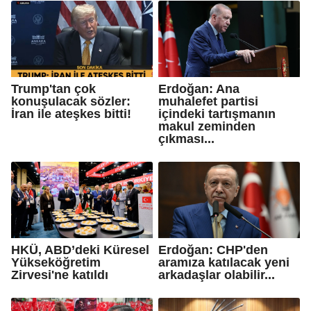
Trump'tan çok
Erdoğan: Ana
konuşulacak sözler:
muhalefet partisi
İran ile ateşkes bitti!
içindeki tartışmanın
makul zeminden
çıkması...
HKÜ, ABD’deki Küresel
Erdoğan: CHP'den
Yükseköğretim
aramıza katılacak yeni
Zirvesi'ne katıldı
arkadaşlar olabilir...