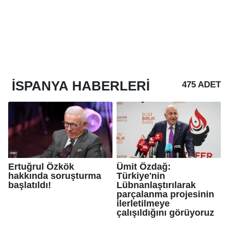
İSPANYA
HABERLERI
475 ADET
Ertuğrul Özkök
Ümit Özdağ:
hakkında soruşturma
Türkiye'nin
başlatıldı!
Lübnanlaştırılarak
parçalanma projesinin
ilerletilmeye
çalışıldığını görüyoruz