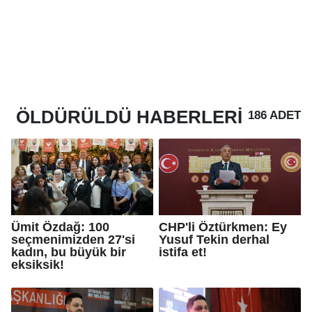
ÖLDÜRÜLDÜ
HABERLERI
186 ADET
Ümit Özdağ: 100
CHP'li Öztürkmen: Ey
seçmenimizden 27'si
Yusuf Tekin derhal
kadın, bu büyük bir
istifa et!
eksiksik!