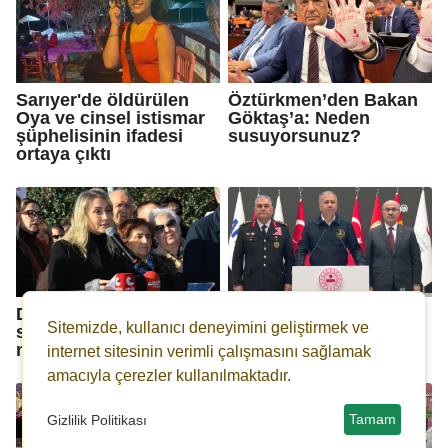
Sarıyer'de öldürülen
Öztürkmen’den Bakan
Oya ve cinsel istismar
Göktaş’a: Neden
şüphelisinin ifadesi
susuyorsunuz?
ortaya çıktı
Dilek İmamoğlu: Biz
İçişleri Bakanı
Sitemizde, kullanıcı deneyimini geliştirmek ve
susarsak, haksızlık
Yerlikaya'dan IŞİD
normalleşir...
operasyonu açıklaması
internet sitesinin verimli çalışmasını sağlamak
amacıyla çerezler kullanılmaktadır.
Tamam
Gizlilik Politikası