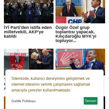
İYİ Parti'den istifa eden
Özgür Özel grup
milletvekili, AKP'ye
toplantısı yapacak,
katıldı
Kılıçdaroğlu MYK'yi
topluyor...
Sitemizde, kullanıcı deneyimini geliştirmek ve
'Free İmamoğlu'
Özgür Özel: Ya bir yol
demişti, Nimet Özdemir
bulacağız, ya bir yol
internet sitesinin verimli çalışmasını sağlamak
AKP'ye katıldı!
yapacağız...
amacıyla çerezler kullanılmaktadır.
Tamam
Gizlilik Politikası