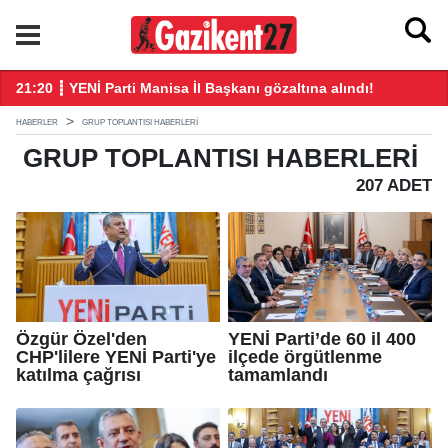
21:20 ┋ YENİ Parti Manisa İl Başkanı gözaltına alındı!
21
HABERLER
GRUP TOPLANTISI HABERLERI
GRUP TOPLANTISI
HABERLERI
207 ADET
Özgür Özel'den
YENİ Parti’de 60 il 400
CHP'lilere YENİ Parti'ye
ilçede örgütlenme
katılma çağrısı
tamamlandı