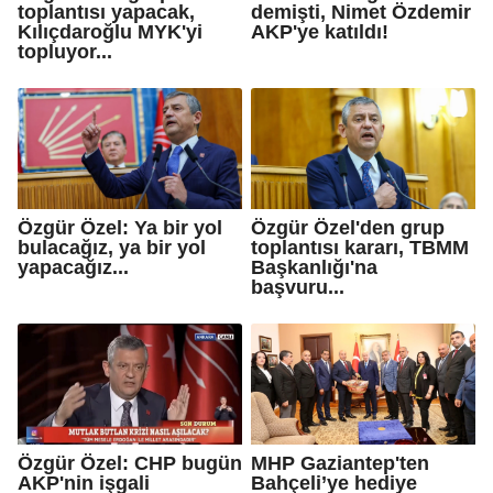
toplantısı yapacak,
demişti, Nimet Özdemir
Kılıçdaroğlu MYK'yi
AKP'ye katıldı!
topluyor...
Özgür Özel: Ya bir yol
Özgür Özel'den grup
bulacağız, ya bir yol
toplantısı kararı, TBMM
yapacağız...
Başkanlığı'na
başvuru...
Özgür Özel: CHP bugün
MHP Gaziantep'ten
AKP'nin işgali
Bahçeli’ye hediye