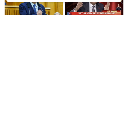
Özgür Özel'den grup
Özgür Özel: CHP bugün
toplantısı kararı, TBMM
AKP'nin işgali
Başkanlığı'na
altındadır!
başvuru...
MHP Gaziantep'ten
Bahçeli: Önemli olan
Bahçeli’ye hediye
seçimlerin zamanında
yapılmasıdır