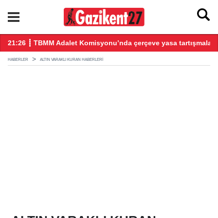
21:26 ┋ TBMM Adalet Komisyonu’nda çerçeve yasa tartışmalarl
20
HABERLER
ALTIN VARAKLI KURAN HABERLERI