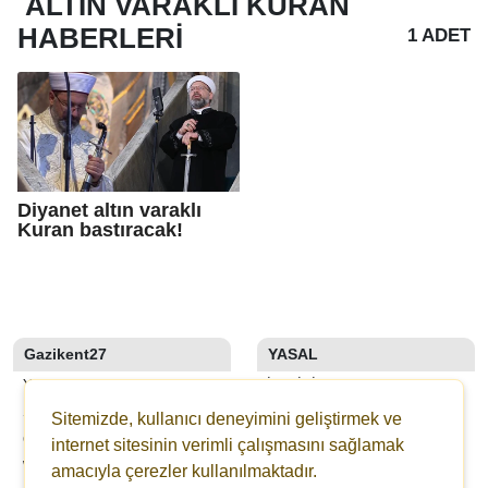
ALTIN VARAKLI KURAN
HABERLERI
1 ADET
Diyanet altın varaklı
Kuran bastıracak!
Gazikent27
YASAL
YAZARLAR
İLETIŞIM
SON DAKİKA
KÜNYE
Sitemizde, kullanıcı deneyimini geliştirmek ve
GALERİLER
YAYIN İLKELERI
internet sitesinin verimli çalışmasını sağlamak
WEBTV
KURALLAR
amacıyla çerezler kullanılmaktadır.