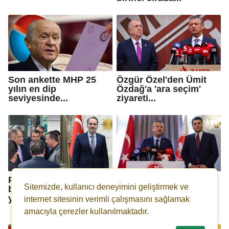
Son ankette MHP 25
Özgür Özel'den Ümit
yılın en dip
Özdağ'a 'ara seçim'
seviyesinde...
ziyareti...
Pamuk, Erbakan ile
Özgür Özel' den flaş
Sitemizde, kullanıcı deneyimini geliştirmek ve
birlikte esnaf ziyareti
iddia: Ankara'dan
yaptı
savcılara telefon
internet sitesinin verimli çalışmasını sağlamak
gidiyor!
amacıyla çerezler kullanılmaktadır.