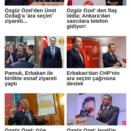
Özgür Özel'den Ümit
Özgür Özel' den flaş
Özdağ'a 'ara seçim'
iddia: Ankara'dan
ziyareti...
savcılara telefon
gidiyor!
Pamuk, Erbakan ile
Erbakan'dan CHP'nin
birlikte esnaf ziyareti
ara seçim çağrısına
yaptı
destek
Özgür Özel: Gün
Özgür Özel: İsrail'in