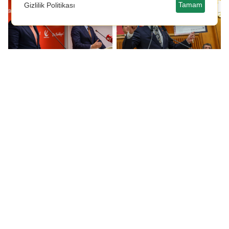
Tamam
Gizlilik Politikası
Erbakan'dan CHP'nin
Özgür Özel: Gün
ara seçim çağrısına
gelecek CHP'nin de bir
destek
balyoz operasyonu
olacak!
Özgür Özel: İsrail'in
Fatih Erbakan'dan
bulunduğu bu kurulda
iktidara: Bir an önce
Türkiye yer almamalı
erken seçim kararı alın!