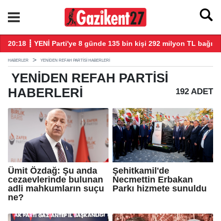
20:18 ┋ YENİ Parti'ye 8 günde 135 bin kişi 292 milyon TL bağış 
20
HABERLER
YENIDEN REFAH PARTISI HABERLERI
YENIDEN REFAH PARTISI
HABERLERI
192 ADET
Ümit Özdağ: Şu anda
Şehitkamil'de
cezaevlerinde bulunan
Necmettin Erbakan
adli mahkumların suçu
Parkı hizmete sunuldu
ne?