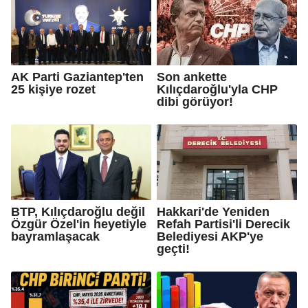
AK Parti Gaziantep'ten
Son ankette
25 kişiye rozet
Kılıçdaroğlu'yla CHP
dibi görüyor!
BTP, Kılıçdaroğlu değil
Hakkari'de Yeniden
Özgür Özel'in heyetiyle
Refah Partisi'li Derecik
bayramlaşacak
Belediyesi AKP'ye
geçti!