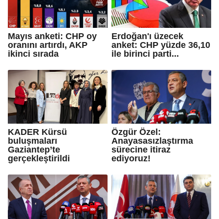
Mayıs anketi: CHP oy
Erdoğan'ı üzecek
oranını artırdı, AKP
anket: CHP yüzde 36,10
ikinci sırada
ile birinci parti...
KADER Kürsü
Özgür Özel:
buluşmaları
Anayasasızlaştırma
Gaziantep’te
sürecine itiraz
gerçekleştirildi
ediyoruz!