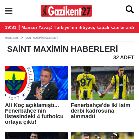
üz katkı vereceğiz!
19:31 ┋ Mansur Yavaş: Türkiye'nin ihtiyacı, kapalı kapılar ardın
19
HABERLER
SAINT MAXIMIN HABERLERI
SAINT MAXIMIN
HABERLERI
32 ADET
Ali Koç açıklamıştı...
Fenerbahçe'de iki isim
Fenerbahçe'nin
derbi kadrosuna
listesindeki 4 futbolcu
alınmadı!
ortaya çıktı!