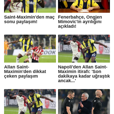
Saint-Maximin'den maç
Fenerbahçe, Ongjen
sonu paylaşım!
Mimovic'in ayrılığını
açıkladı!
Allan Saint-
Napoli'den Allan Saint-
Maximin'den dikkat
Maximin itirafı: 'Son
çeken paylaşım
dakikaya kadar uğraştık
ancak...'