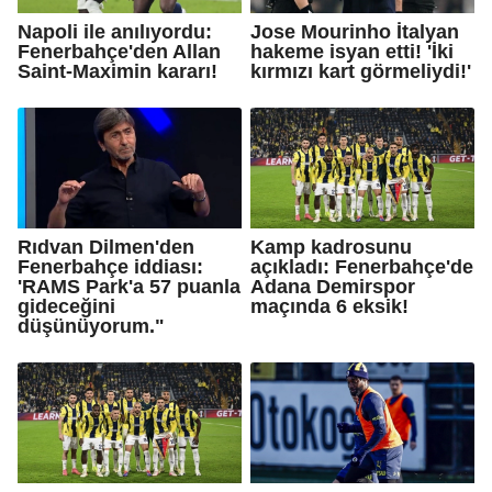
Napoli ile anılıyordu:
Jose Mourinho İtalyan
Fenerbahçe'den Allan
hakeme isyan etti! 'İki
Saint-Maximin kararı!
kırmızı kart görmeliydi!'
Rıdvan Dilmen'den
Kamp kadrosunu
Fenerbahçe iddiası:
açıkladı: Fenerbahçe'de
'RAMS Park'a 57 puanla
Adana Demirspor
gideceğini
maçında 6 eksik!
düşünüyorum."