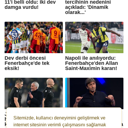
11'i belli oldu: İki dev
tercihinin nedenini
damga vurdu!
açıkladı: 'Dinamik
olarak...'
Dev derbi öncesi
Napoli ile anılıyordu:
Fenerbahçe'de tek
Fenerbahçe'den Allan
eksik!
Saint-Maximin kararı!
Jose Mourinho İtalyan
Rıdvan Dilmen'den
Sitemizde, kullanıcı deneyimini geliştirmek ve
hakeme isyan etti! 'İki
Fenerbahçe iddiası:
kırmızı kart görmeliydi!'
'RAMS Park'a 57 puanla
internet sitesinin verimli çalışmasını sağlamak