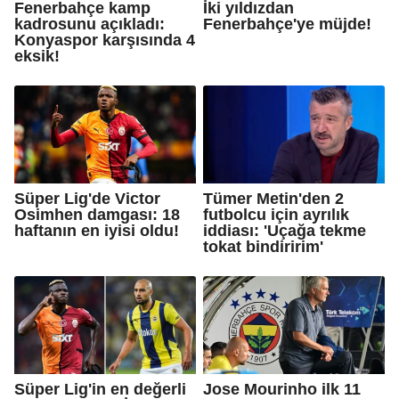
Fenerbahçe kamp
İki yıldızdan
kadrosunu açıkladı:
Fenerbahçe'ye müjde!
Konyaspor karşısında 4
eksik!
Süper Lig'de Victor
Tümer Metin'den 2
Osimhen damgası: 18
futbolcu için ayrılık
haftanın en iyisi oldu!
iddiası: 'Uçağa tekme
tokat bindiririm'
Süper Lig'in en değerli
Jose Mourinho ilk 11