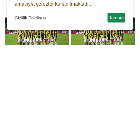
gideceğini
amacıyla çerezler kullanılmaktadır.
düşünüyorum."
Tamam
Gizlilik Politikası
Kamp kadrosunu
Fenerbahçe kamp
açıkladı: Fenerbahçe'de
kadrosunu açıkladı:
Adana Demirspor
Konyaspor karşısında 4
maçında 6 eksik!
eksik!
İki yıldızdan
Süper Lig'de Victor
Fenerbahçe'ye müjde!
Osimhen damgası: 18
haftanın en iyisi oldu!