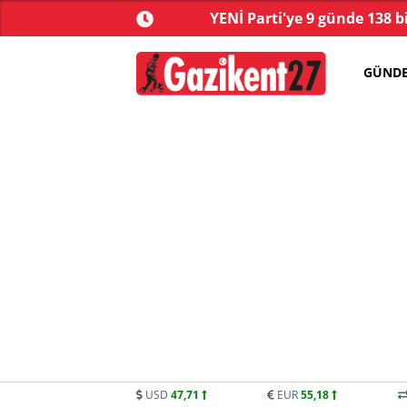
ve yasa tartışmalarla
YENİ Parti'ye 9 günde 138 b
başladı
GÜND
USD
47,71
EUR
55,18