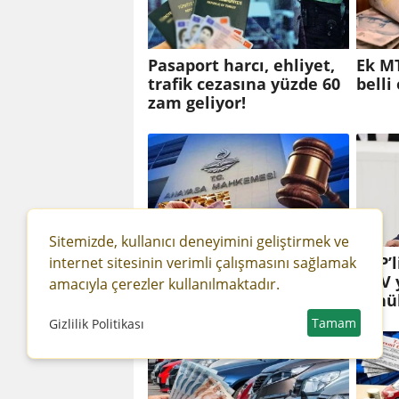
Pasaport harcı, ehliyet,
Ek MT
trafik cezasına yüzde 60
belli
zam geliyor!
Sitemizde, kullanıcı deneyimini geliştirmek ve
Ek MTV iptal edilecek
CHP’l
internet sitesinin verimli çalışmasını sağlamak
mi? Gözler AYM'de...
MTV 
amacıyla çerezler kullanılmaktadır.
dönü
Tamam
Gizlilik Politikası