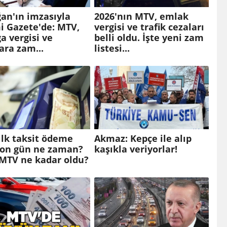
an'ın imzasıyla
2026'nın MTV, emlak
i Gazete'de: MTV,
vergisi ve trafik cezaları
 vergisi ve
belli oldu. İşte yeni zam
ara zam...
listesi...
lk taksit ödeme
Akmaz: Kepçe ile alıp
 son gün ne zaman?
kaşıkla veriyorlar!
 MTV ne kadar oldu?