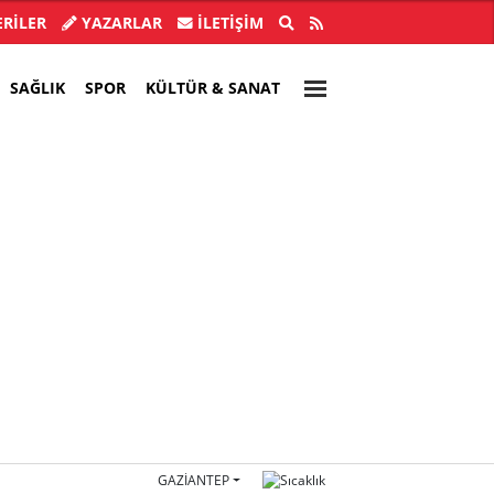
ye Başkanı İlkay Çiçek tutuklandı!
Türkiye, Suu
RİLER
YAZARLAR
İLETIŞIM
SAĞLIK
SPOR
KÜLTÜR & SANAT
GAZIANTEP