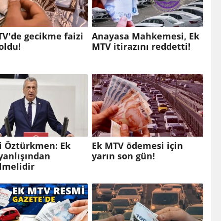
V'de gecikme faizi
Anayasa Mahkemesi, Ek
 oldu!
MTV itirazını reddetti!
i Öztürkmen: Ek
Ek MTV ödemesi için
yanlışından
yarın son gün!
lmelidir