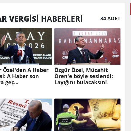
R VERGISI
HABERLERI
34 ADET
r Özel'den A Haber
Özgür Özel, Mücahit
si: A Haber son
Ören'e böyle seslendi:
a geç...
Layığını bulacaksın!