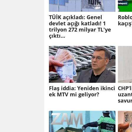
TÜİK açıkladı: Genel
Roblo
devlet açığı katladı! 1
kaçış
trilyon 272 milyar TL'ye
çıktı...
Flaş iddia: Yeniden ikinci
CHP’l
ek MTV mi geliyor?
uzant
savu