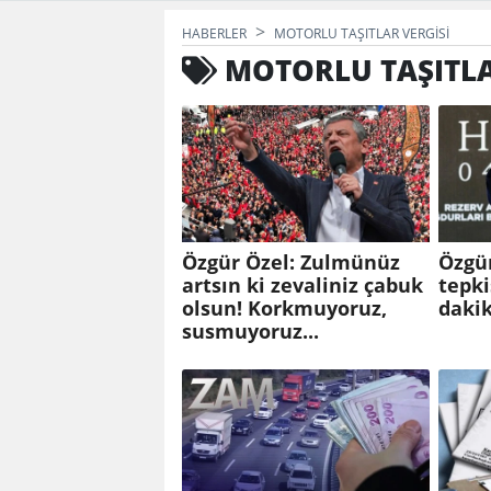
HABERLER
MOTORLU TAŞITLAR VERGISI
MOTORLU TAŞITLA
Özgür Özel: Zulmünüz
Özgü
artsın ki zevaliniz çabuk
tepki
olsun! Korkmuyoruz,
dakik
susmuyoruz...