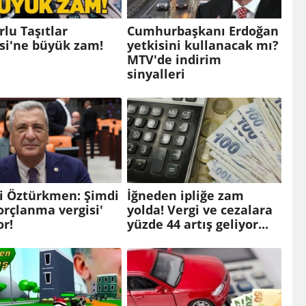
lu Taşıtlar
Cumhurbaşkanı Erdoğan
si'ne büyük zam!
yetkisini kullanacak mı?
MTV'de indirim
sinyalleri
li Öztürkmen: Şimdi
İğneden ipliğe zam
orçlanma vergisi'
yolda! Vergi ve cezalara
or!
yüzde 44 artış geliyor...