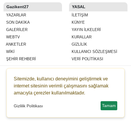
Gazikent27
YASAL
YAZARLAR
İLETIŞIM
SON DAKİKA
KÜNYE
GALERİLER
YAYIN İLKELERI
WEBTV
KURALLAR
ANKETLER
GIZLILIK
WİKİ
KULLANICI SÖZLEŞMESI
ŞEHİR REHBERİ
VERI POLITIKASI
Copyright © 2021 gazikent27.com -
Haber Sitesi Yazılımı - 8.7.5
Sitemizde, kullanıcı deneyimini geliştirmek ve
internet sitesinin verimli çalışmasını sağlamak
amacıyla çerezler kullanılmaktadır.
Tamam
Gizlilik Politikası