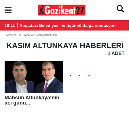
10:11 ┋ Kuşadası Belediyesi'ne üçüncü dalga operasyon
20
HABERLER
KASIM ALTUNKAYA HABERLERI
KASIM ALTUNKAYA
HABERLERI
1 ADET
Mahsun Altunkaya’nın
acı günü...