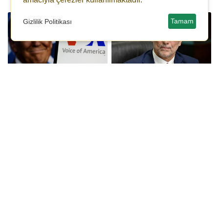
Tamam
Gizlilik Politikası
Amerika'nın Sesi Trump
Bakan Bolat 'büyüme'
yönetimine dava açtı
dedi: Ekonomik veriler
çöküşü gösterdi!
4 NATO ülkesi Ottawa
Trump'tan medya
Antlaşması'ndan
kuruluşlarına
çekilmeyi planlıyor
müdahale: Bütçe
kısıtlaması getirdi