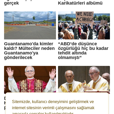
gerçek
Karikatürleri albümü
Guantanamo'da kimler
“ABD’de düşünce
kaldı? Mülteciler neden
özgürlüğü hiç bu kadar
Guantanamo'ya
tehdit altında
gönderilecek
olmamıştı”
Deniz Berktay ile
Kardinal Pietro Parolin
Sitemizde, kullanıcı deneyimini geliştirmek ve
Kuzeyden Notlar: Papa,
kimdir? Yeni Papa
patrik ve Türkiye
Kardinal Pietro Parolin
internet sitesinin verimli çalışmasını sağlamak
mi olacak?
amacıyla çerezler kullanılmaktadır.