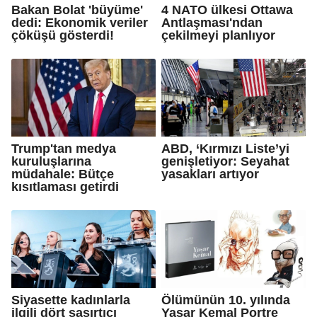
Bakan Bolat 'büyüme'
4 NATO ülkesi Ottawa
dedi: Ekonomik veriler
Antlaşması'ndan
çöküşü gösterdi!
çekilmeyi planlıyor
Trump'tan medya
ABD, ‘Kırmızı Liste’yi
kuruluşlarına
genişletiyor: Seyahat
müdahale: Bütçe
yasakları artıyor
kısıtlaması getirdi
Siyasette kadınlarla
Ölümünün 10. yılında
ilgili dört şaşırtıcı
Yaşar Kemal Portre