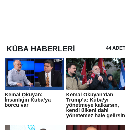
KÜBA
HABERLERI
44 ADET
Kemal Okuyan:
Kemal Okuyan’dan
İnsanlığın Küba’ya
Trump’a: Küba’yı
borcu var
yönetmeye kalkarsın,
kendi ülkeni dahi
yönetemez hale gelirsin