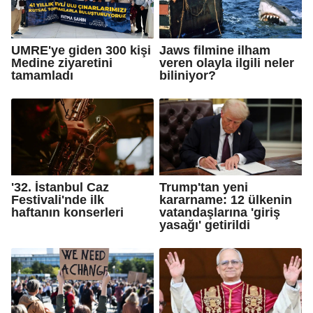
UMRE'ye giden 300 kişi
Jaws filmine ilham
Medine ziyaretini
veren olayla ilgili neler
tamamladı
biliniyor?
'32. İstanbul Caz
Trump'tan yeni
Festivali'nde ilk
kararname: 12 ülkenin
haftanın konserleri
vatandaşlarına 'giriş
yasağı' getirildi