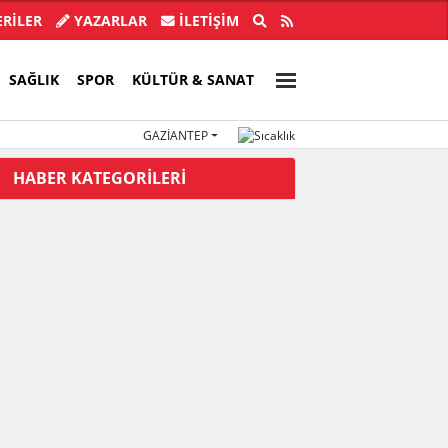
ye Başkanı İlkay Çiçek tutuklandı!
Türkiye, Suu
RİLER
YAZARLAR
İLETIŞIM
SAĞLIK
SPOR
KÜLTÜR & SANAT
GAZIANTEP
HABER KATEGORİLERİ