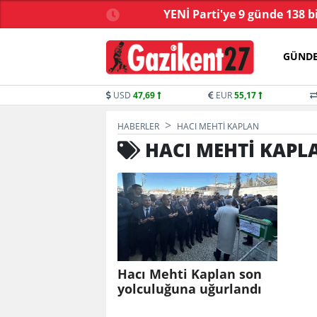
ve yasa tartışmalarla
YENİ Parti'ye 9 günde 138 b
başladı
GÜND
USD
47,69
EUR
55,17
HABERLER
HACI MEHTI KAPLAN
HACI MEHTI KAPL
Hacı Mehti Kaplan son
yolculuğuna uğurlandı