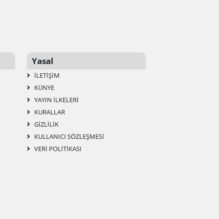
Yasal
İLETIŞIM
KÜNYE
YAYIN İLKELERI
KURALLAR
GIZLILIK
KULLANICI SÖZLEŞMESI
VERI POLITIKASI