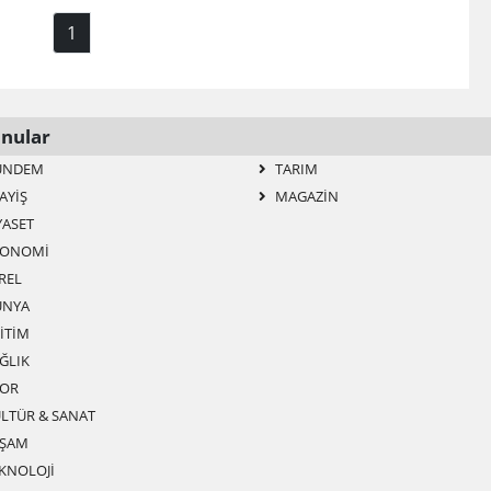
1
nular
ÜNDEM
TARIM
AYIŞ
MAGAZIN
YASET
ONOMI
REL
NYA
ITIM
ĞLIK
OR
LTÜR & SANAT
ŞAM
KNOLOJI