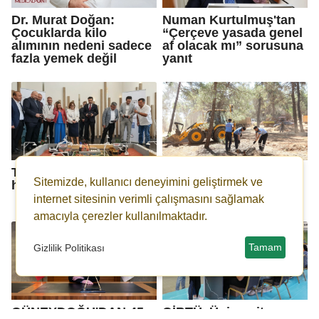
Dr. Murat Doğan:
Numan Kurtulmuş'tan
Çocuklarda kilo
“Çerçeve yasada genel
alımının nedeni sadece
af olacak mı” sorusuna
fazla yemek değil
yanıt
Temiz İnşaat Sistemi
Büyükşehir'den orman
Sitemizde, kullanıcı deneyimini geliştirmek ve
hayata geçti
yangınlarına karşı
önlem
internet sitesinin verimli çalışmasını sağlamak
amacıyla çerezler kullanılmaktadır.
Tamam
Gizlilik Politikası
GÜNEYDOĞU'DAN 45
GİBTÜ, Üniversite