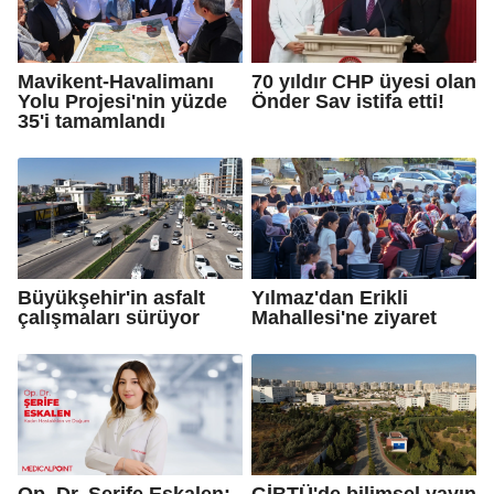
Mavikent-Havalimanı
70 yıldır CHP üyesi olan
Yolu Projesi'nin yüzde
Önder Sav istifa etti!
35'i tamamlandı
Büyükşehir'in asfalt
Yılmaz'dan Erikli
çalışmaları sürüyor
Mahallesi'ne ziyaret
Op. Dr. Şerife Eskalen:
GİBTÜ'de bilimsel yayın