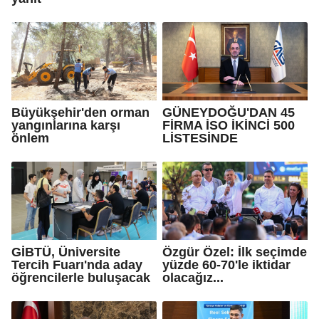
Büyükşehir'den orman
GÜNEYDOĞU'DAN 45
yangınlarına karşı
FİRMA İSO İKİNCİ 500
önlem
LİSTESİNDE
GİBTÜ, Üniversite
Özgür Özel: İlk seçimde
Tercih Fuarı'nda aday
yüzde 60-70'le iktidar
öğrencilerle buluşacak
olacağız...