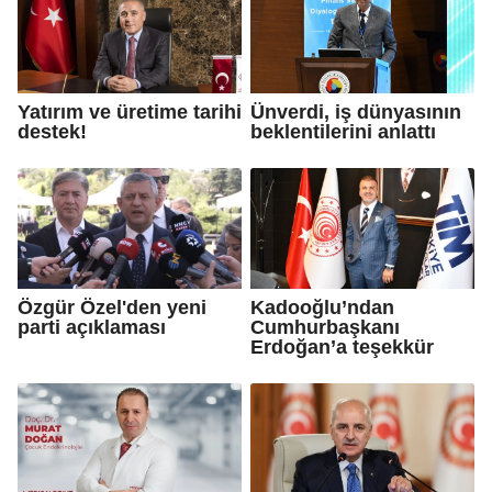
Yatırım ve üretime tarihi
Ünverdi, iş dünyasının
destek!
beklentilerini anlattı
Özgür Özel'den yeni
Kadooğlu’ndan
parti açıklaması
Cumhurbaşkanı
Erdoğan’a teşekkür