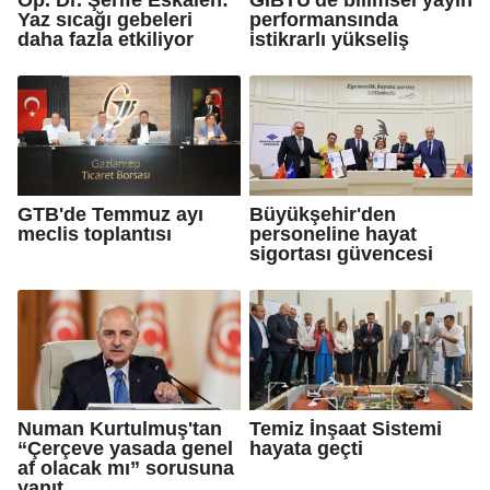
Yaz sıcağı gebeleri
performansında
daha fazla etkiliyor
istikrarlı yükseliş
GTB'de Temmuz ayı
Büyükşehir'den
meclis toplantısı
personeline hayat
sigortası güvencesi
Numan Kurtulmuş'tan
Temiz İnşaat Sistemi
“Çerçeve yasada genel
hayata geçti
af olacak mı” sorusuna
yanıt